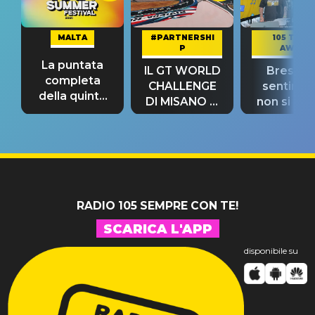
MALTA
#PARTNERSHI
105 TAKE
P
AWAY
La puntata
IL GT WORLD
Bresh: "I
completa
CHALLENGE
sentime
della quinta
DI MISANO si
non si pr
tappa
riconferma
fino alla n
un GRANDE
prima"
SUCCESSO!
RADIO 105 SEMPRE CON TE!
SCARICA L'APP
disponibile su