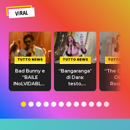
VIRAL
TUTTO NEWS
TUTTO NEWS
TUTTO NE
Bad Bunny e
“Bangaranga”
“The Cure”
“BAILE
di Dara:
Olivia
INoLVIDABLE”:
testo,
Rodrigo
testo,
traduzione e
testo,
traduzione e
significato
traduzion
significato
del singolo
significa