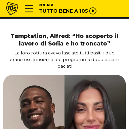
Vai al contenuto
Radio 105
ON AIR
TUTTO BENE A 105
Temptation, Alfred: “Ho scoperto il
lavoro di Sofia e ho troncato”
La loro rottura aveva lasciato tutti basiti: i due
erano usciti insieme dal programma dopo essersi
baciati