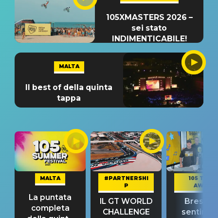
105XMASTERS 2026 –
sei stato
INDIMENTICABILE!
MALTA
Il best of della quinta
tappa
MALTA
#PARTNERSHI
105 TAKE
P
AWAY
La puntata
IL GT WORLD
Bresh: "I
completa
CHALLENGE
sentime