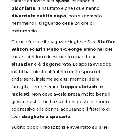
saltare addosso alla
sposa
, iniziando a
picchiarla
. Il risultato è che i due hanno
divorziato subito dopo
, non superando
nemmeno il traguardo delle 24 ore di
matrimonio.
Come riferisce il magazine inglese
Sun
,
Steffan
Wilson
ed
Erin Mason-George
erano nel bel
mezzo del loro ricevimento quando
la
situazione è degenerata
. La sposa avrebbe
infatti ha chiesto al fratello dello sposo di
andarsene, insieme ad altri membri della
famiglia, perché erano
troppo ubriachi e
molesti
. Non deve averla presa molto bene il
giovane visto che ha subito risposto in modo
aggressivo alla donna, accusando il fratello di
aver
sbagliato a sposarla
.
Subito dopo il ragazzo si è avventato su di lei