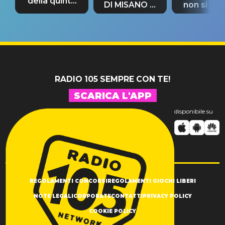
della quinta
DI MISANO si
non si pr
tappa
riconferma
fino alla n
un GRANDE
prima"
SUCCESSO!
RADIO 105 SEMPRE CON TE!
SCARICA L'APP
disponibile su
REGOLAMENTI CONCORSI
REGOLAMENTI GIOCHI LIBERI
NOTE LEGALI
CORPORATE
CONTATTI
PRIVACY POLICY
COOKIE POLICY