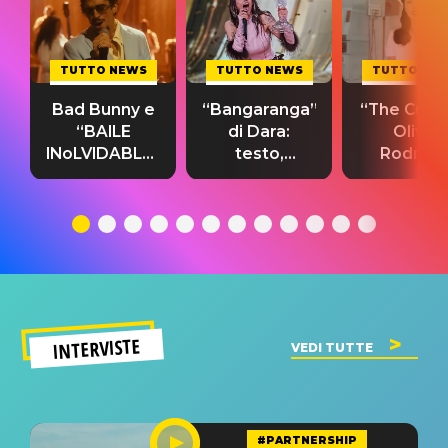
TUTTO NEWS
TUTTO NEWS
TUTTO NE
Bad Bunny e
“Bangaranga”
“The Cure”
“BAILE
di Dara:
Olivia
INoLVIDABLE”:
testo,
Rodrigo
testo,
traduzione e
testo,
traduzione e
significato
traduzion
significato
del singolo
significa
INTERVISTE
VEDI TUTTE
#PARTNERSHIP