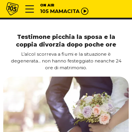
Vai al contenuto
Radio 105
ON AIR
105 MAMACITA
Testimone picchia la sposa e la
coppia divorzia dopo poche ore
L’alcol scorreva a fiumi e la situazione è
degenerata... non hanno festeggiato neanche 24
ore di matrimonio.