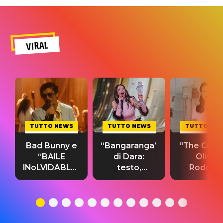
VIRAL
TUTTO NEWS
TUTTO NEWS
TUTTO NE
Bad Bunny e
“Bangaranga”
“The Cure”
“BAILE
di Dara:
Olivia
INoLVIDABLE”:
testo,
Rodrigo
testo,
traduzione e
testo,
traduzione e
significato
traduzion
significato
del singolo
significa