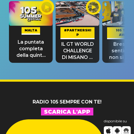
MALTA
#PARTNERSHI
105 TAKE
P
AWAY
La puntata
IL GT WORLD
Bresh: "I
completa
CHALLENGE
sentime
della quinta
DI MISANO si
non si pr
tappa
riconferma
fino alla n
un GRANDE
prima"
SUCCESSO!
RADIO 105 SEMPRE CON TE!
SCARICA L'APP
disponibile su