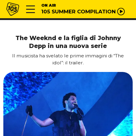
Vai al contenuto
Radio 105
ON AIR
105 SUMMER COMPILATION
The Weeknd e la figlia di Johnny
Depp in una nuova serie
Il musicista ha svelato le prime immagini di “The
idol”: il trailer.