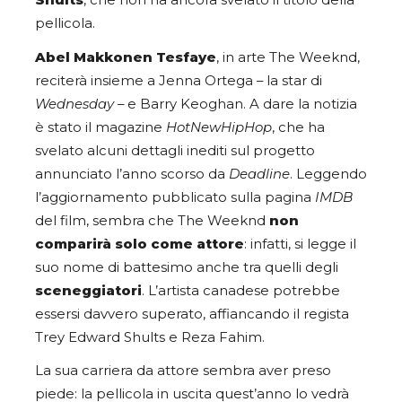
Shults
, che non ha ancora svelato il titolo della
pellicola.
Abel Makkonen Tesfaye
, in arte The Weeknd,
reciterà insieme a Jenna Ortega – la star di
Wednesday
– e Barry Keoghan. A dare la notizia
è stato il magazine
HotNewHipHop
, che ha
svelato alcuni dettagli inediti sul progetto
annunciato l’anno scorso da
Deadline
. Leggendo
l’aggiornamento pubblicato sulla pagina
IMDB
del film, sembra che The Weeknd
non
comparirà solo come attore
: infatti, si legge il
suo nome di battesimo anche tra quelli degli
sceneggiatori
. L’artista canadese potrebbe
essersi davvero superato, affiancando il regista
Trey Edward Shults e Reza Fahim.
La sua carriera da attore sembra aver preso
piede: la pellicola in uscita quest’anno lo vedrà