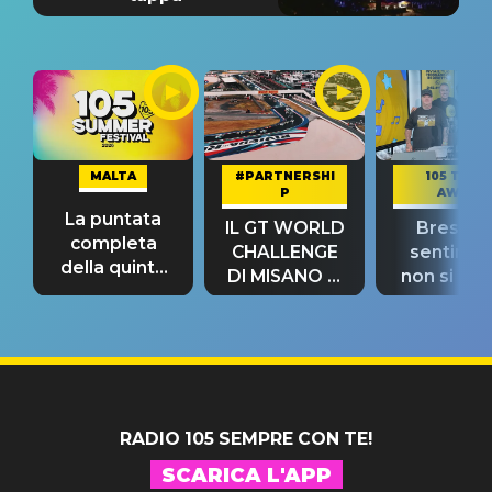
MALTA
#PARTNERSHI
105 TAKE
P
AWAY
La puntata
IL GT WORLD
Bresh: "I
completa
CHALLENGE
sentime
della quinta
DI MISANO si
non si pr
tappa
riconferma
fino alla n
un GRANDE
prima"
SUCCESSO!
RADIO 105 SEMPRE CON TE!
SCARICA L'APP