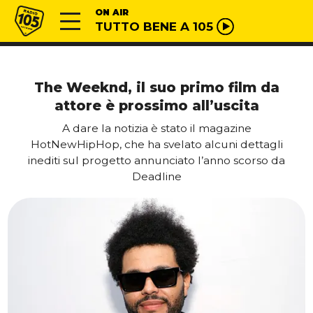
Vai al contenuto
Radio 105
ON AIR
TUTTO BENE A 105
The Weeknd, il suo primo film da
attore è prossimo all’uscita
A dare la notizia è stato il magazine
HotNewHipHop, che ha svelato alcuni dettagli
inediti sul progetto annunciato l’anno scorso da
Deadline