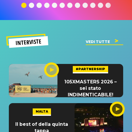
significato
del singolo
significa
INTERVISTE
VEDI TUTTE
#PARTNERSHIP
105XMASTERS 2026 –
sei stato
INDIMENTICABILE!
MALTA
Il best of della quinta
tappa