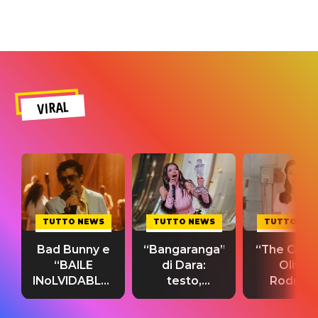
VIRAL
TUTTO NEWS
TUTTO NEWS
TUTTO NE
Bad Bunny e
“Bangaranga”
“The Cure”
“BAILE
di Dara:
Olivia
INoLVIDABLE”:
testo,
Rodrigo
testo,
traduzione e
testo,
traduzione e
significato
traduzion