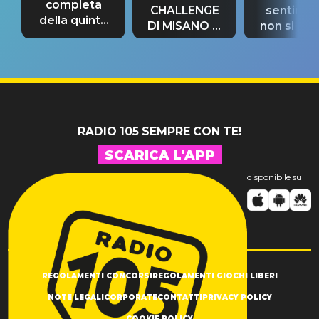
completa
CHALLENGE
sentime
della quinta
DI MISANO si
non si pr
tappa
riconferma
fino alla n
un GRANDE
prima"
SUCCESSO!
RADIO 105 SEMPRE CON TE!
SCARICA L'APP
disponibile su
REGOLAMENTI CONCORSI
REGOLAMENTI GIOCHI LIBERI
NOTE LEGALI
CORPORATE
CONTATTI
PRIVACY POLICY
COOKIE POLICY