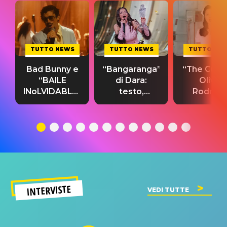
TUTTO NEWS
TUTTO NEWS
TUTTO NE
Bad Bunny e
“Bangaranga”
“The Cure”
“BAILE
di Dara:
Olivia
INoLVIDABLE”:
testo,
Rodrigo
testo,
traduzione e
testo,
traduzione e
significato
traduzion
significato
del singolo
significa
INTERVISTE
VEDI TUTTE