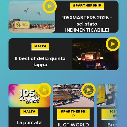
#PARTNERSHIP
105XMASTERS 2026 –
sei stato
INDIMENTICABILE!
MALTA
Il best of della quinta
tappa
MALTA
#PARTNERSHI
105 TAKE
P
AWAY
La puntata
IL GT WORLD
Bresh: "I