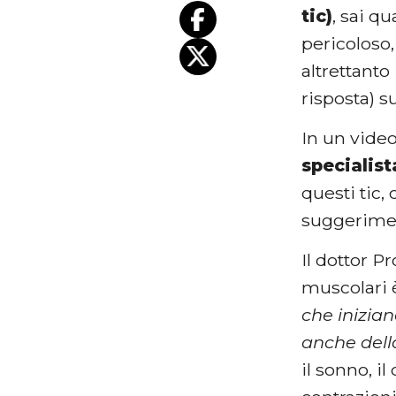
tic)
, sai q
pericoloso,
altrettanto
risposta) s
In un video
specialist
questi tic
suggerimen
Il dottor P
muscolari
che inizian
anche dell
il sonno, i