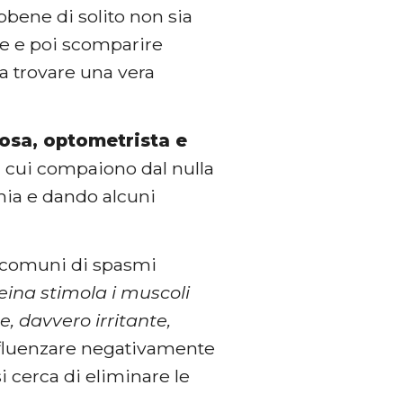
bbene di solito non sia
ne e poi scomparire
za trovare una vera
rosa, optometrista e
r cui compaiono dal nulla
mia e dando alcuni
iù comuni di spasmi
eina stimola i muscoli
e, davvero irritante,
influenzare negativamente
i cerca di eliminare le