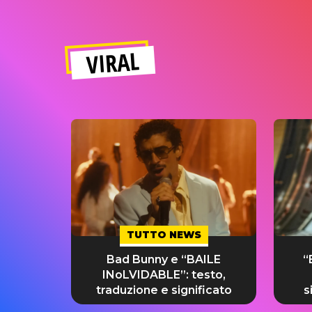
VIRAL
TUTTO NEWS
Bad Bunny e “BAILE
“
INoLVIDABLE”: testo,
traduzione e significato
s