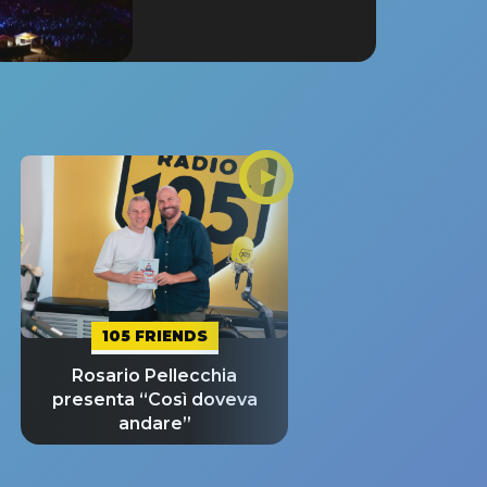
105 FRIENDS
Rosario Pellecchia
presenta “Così doveva
andare”