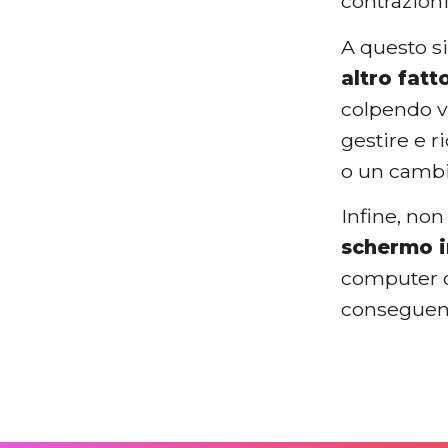
contrazioni
A questo s
altro fatt
colpendo v
gestire e r
o un cambi
Infine, no
schermo i
computer o 
conseguenti