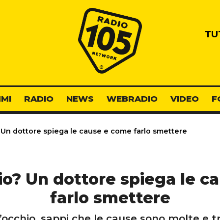
Radio 105
TU
MI
RADIO
NEWS
WEBRADIO
VIDEO
F
? Un dottore spiega le cause e come farlo smettere
hio? Un dottore spiega le 
farlo smettere
ll’occhio, sappi che le cause sono molte e t