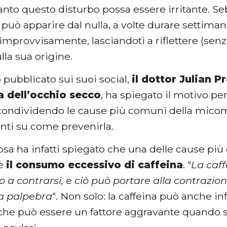
uanto questo disturbo possa essere irritante. Se
 può apparire dal nulla, a volte durare settima
 improvvisamente, lasciandoti a riflettere (sen
ulla sua origine.
 pubblicato sui suoi social,
il dottor Julian P
a dell’occhio secco
, ha spiegato il motivo pe
, condividendo le cause più comuni della mico
ti su come prevenirla.
rosa ha infatti spiegato che una delle cause p
 è
il consumo eccessivo di caffeina
. “
La caff
o a contrarsi, e ciò può portare alla contrazion
a palpebra
“. Non solo: la caffeina può anche 
l che può essere un fattore aggravante quando s