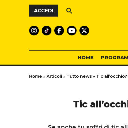
Vai al contenuto
ACCEDI
HOME
PROGRAM
Home
»
Articoli
»
Tutto news
»
Tic all’occhio
Tic all’occ
Se anche tu soffri di tic a