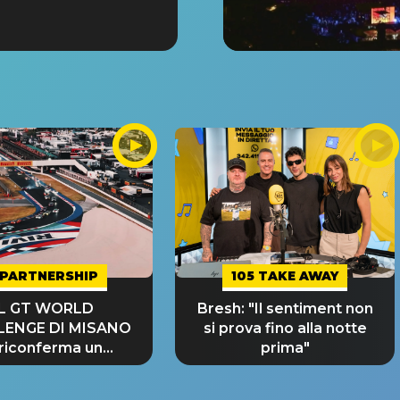
PARTNERSHIP
105 TAKE AWAY
IL GT WORLD
Bresh: "Il sentiment non
LENGE DI MISANO
si prova fino alla notte
 riconferma un
prima"
NDE SUCCESSO!