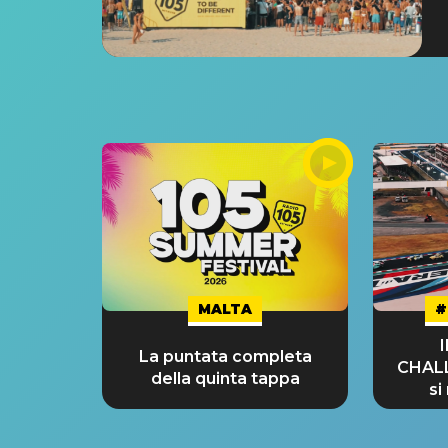
MALTA
#
La puntata completa
CHAL
della quinta tappa
si
GRA