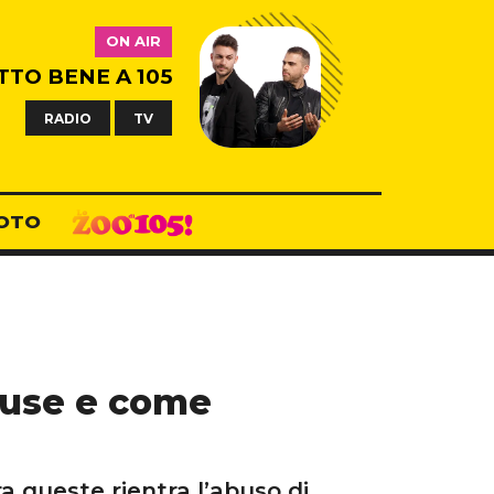
ON AIR
TTO BENE A 105
RADIO
TV
OTO
cause e come
ra queste rientra l’abuso di