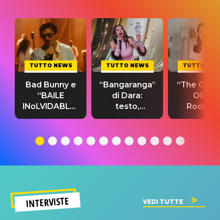
TUTTO NEWS
TUTTO NEWS
TUTTO NE
Bad Bunny e
“Bangaranga”
“The Cure”
“BAILE
di Dara:
Olivia
INoLVIDABLE”:
testo,
Rodrigo
testo,
traduzione e
testo,
traduzione e
significato
traduzion
significato
del singolo
significa
INTERVISTE
VEDI TUTTE