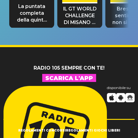
La puntata
IL GT WORLD
Bresh: "I
completa
CHALLENGE
sentime
della quinta
DI MISANO si
non si pr
tappa
riconferma
fino alla n
un GRANDE
prima"
SUCCESSO!
RADIO 105 SEMPRE CON TE!
SCARICA L'APP
disponibile su
REGOLAMENTI CONCORSI
REGOLAMENTI GIOCHI LIBERI