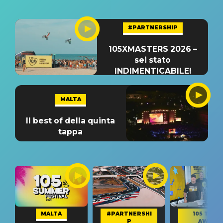
#PARTNERSHIP
105XMASTERS 2026 –
sei stato
INDIMENTICABILE!
MALTA
Il best of della quinta
tappa
MALTA
#PARTNERSHI
105 TAKE
P
AWAY