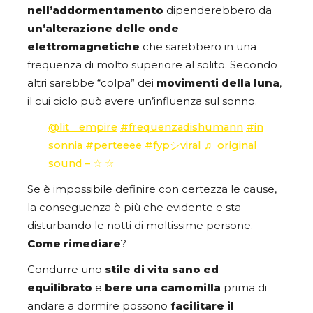
nell’addormentamento
dipenderebbero da
un’alterazione delle onde
elettromagnetiche
che sarebbero in una
frequenza di molto superiore al solito. Secondo
altri sarebbe “colpa” dei
movimenti della luna
,
il cui ciclo può avere un’influenza sul sonno.
@lit__empire
#frequenzadishumann
#in
sonnia
#perteeee
#fypシviral
♬ original
sound – ☆ ☆
Se è impossibile definire con certezza le cause,
la conseguenza è più che evidente e sta
disturbando le notti di moltissime persone.
Come rimediare
?
Condurre uno
stile di vita sano ed
equilibrato
e
bere una camomilla
prima di
andare a dormire possono
facilitare il