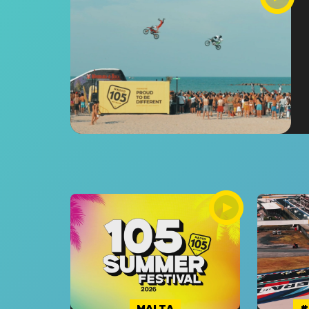
MALTA
#