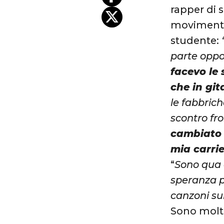
rapper di 
movimentaz
studente:
parte oppos
facevo le 
che in git
le fabbric
scontro fro
cambiato l
mia carri
“
Sono qua a
speranza p
canzoni sul
Sono molte 