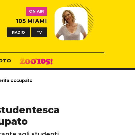
ON AIR
105 MIAMI
RADIO
TV
OTO
erita occupato
 studentesca
cupato
tante agli studenti