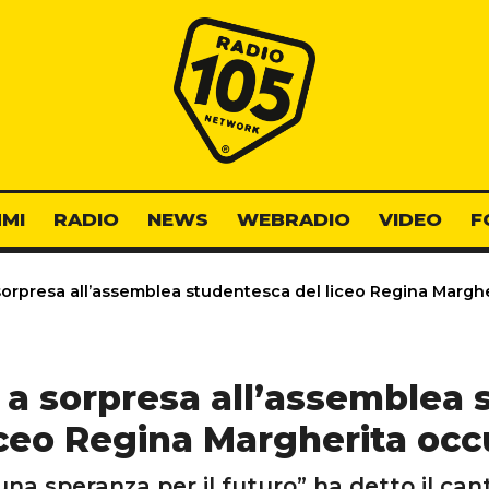
Radio 105
MI
RADIO
NEWS
WEBRADIO
VIDEO
F
 sorpresa all’assemblea studentesca del liceo Regina Margh
x a sorpresa all’assemblea
iceo Regina Margherita oc
una speranza per il futuro” ha detto il can