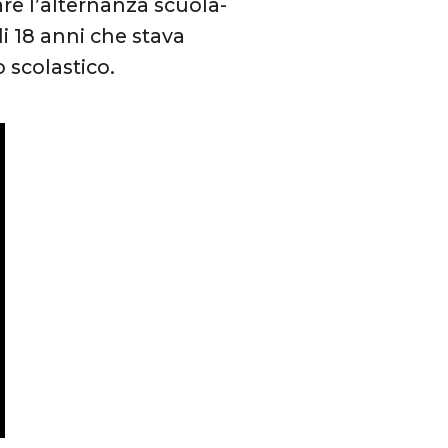
re l’alternanza scuola-
di 18 anni che stava
 scolastico.