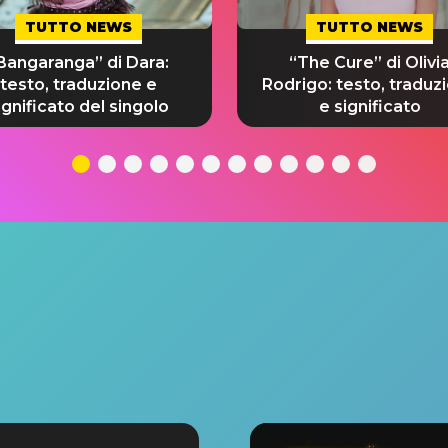
TUTTO NEWS
TUTTO NEWS
Bangaranga” di Dara:
“The Cure” di Olivi
testo, traduzione e
Rodrigo: testo, traduz
ignificato del singolo
e significato