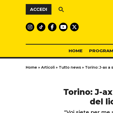
Vai al contenuto
ACCEDI
HOME
PROGRAM
Home
»
Articoli
»
Tutto news
»
Torino: J-ax a
Torino: J-a
del l
“Voi siete per me 