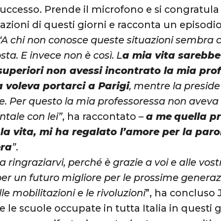
successo. Prende il microfono e si congratula 
ioni di questi giorni e racconta un episodio 
“A chi non conosce queste situazioni sembra ch
ta. E invece non è così. L
a mia vita sarebb
superiori non avessi incontrato la mia prof
a voleva portarci a Parigi
, mentre la preside
he. Per questo la mia professoressa non aveva
ntale con lei”
, ha raccontato –
a me
quella p
a vita, mi ha regalato l’amore per la paro
era
”
.
 ringraziarvi, perché è grazie a voi e alle vost
er un futuro migliore per le prossime generazi
le mobilitazioni e le rivoluzioni
”, ha concluso 
le scuole occupate in tutta Italia in questi g