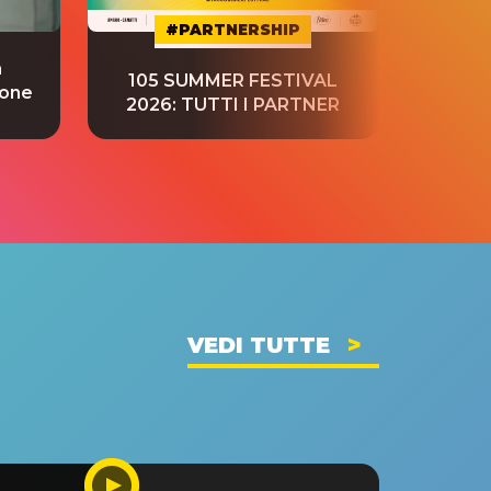
#PARTNERSHIP
a
“S
105 SUMMER FESTIVAL
ione
tradu
2026: TUTTI I PARTNER
VEDI TUTTE