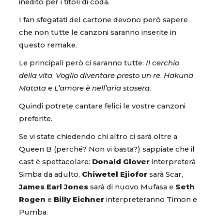
inedito per i titoli di coda.
I fan sfegatati del cartone devono però sapere
che non tutte le canzoni saranno inserite in
questo remake.
Le principali però ci saranno tutte:
Il cerchio
della vita
,
Voglio diventare presto un re
,
Hakuna
Matata
e
L’amore è nell’aria stasera
.
Quindi potrete cantare felici le vostre canzoni
preferite.
Se vi state chiedendo chi altro ci sarà oltre a
Queen B (perché? Non vi basta?) sappiate che il
cast è spettacolare:
Donald Glover
interpreterà
Simba da adulto,
Chiwetel Ejiofor
sarà Scar,
James Earl Jones
sarà di nuovo Mufasa e
Seth
Rogen
e
Billy Eichner
interpreteranno Timon e
Pumba.