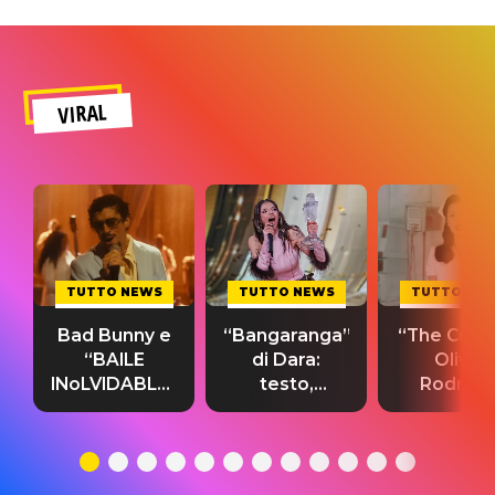
VIRAL
TUTTO NEWS
TUTTO NEWS
TUTTO NE
Bad Bunny e
“Bangaranga”
“The Cure”
“BAILE
di Dara:
Olivia
INoLVIDABLE”:
testo,
Rodrigo
testo,
traduzione e
testo,
traduzione e
significato
traduzion
significato
del singolo
significa