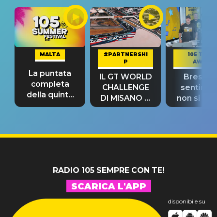
MALTA
#PARTNERSHI
105 TAKE
P
AWAY
La puntata
IL GT WORLD
Bresh: "I
completa
CHALLENGE
sentime
della quinta
DI MISANO si
non si pr
tappa
riconferma
fino alla n
un GRANDE
prima"
SUCCESSO!
RADIO 105 SEMPRE CON TE!
SCARICA L'APP
disponibile su