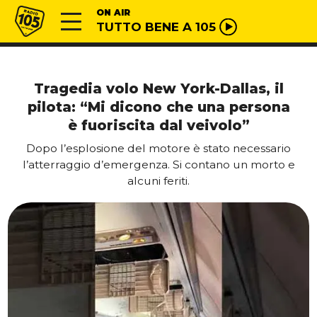
Vai al contenuto
Radio 105
ON AIR
TUTTO BENE A 105
Tragedia volo New York-Dallas, il
pilota: “Mi dicono che una persona
è fuoriscita dal veivolo”
Dopo l’esplosione del motore è stato necessario
l’atterraggio d’emergenza. Si contano un morto e
alcuni feriti.