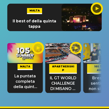
MALTA
Il best of della quinta
tappa
MALTA
#PARTNERSHI
105 TAKE
P
AWAY
La puntata
IL GT WORLD
Bresh: "I
completa
CHALLENGE
sentime
della quinta
DI MISANO si
non si pr
tappa
riconferma
fino alla n
un GRANDE
prima"
SUCCESSO!