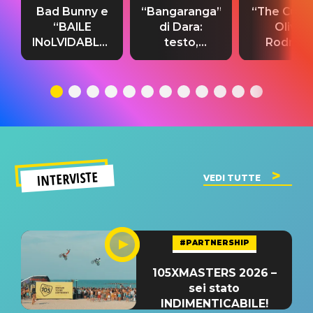
Bad Bunny e
“Bangaranga”
“The Cure”
“BAILE
di Dara:
Olivia
INoLVIDABLE”:
testo,
Rodrigo
testo,
traduzione e
testo,
traduzione e
significato
traduzion
significato
del singolo
significa
INTERVISTE
VEDI TUTTE
#PARTNERSHIP
105XMASTERS 2026 –
sei stato
INDIMENTICABILE!