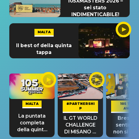
105XMASTERS 2026 –
sei stato
INDIMENTICABILE!
MALTA
Il best of della quinta
tappa
MALTA
#PARTNERSHI
105 TAKE
P
AWAY
La puntata
IL GT WORLD
Bresh: "I
completa
CHALLENGE
sentime
della quinta
DI MISANO si
non si pr
tappa
riconferma
fino alla n