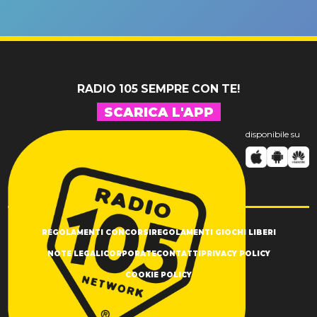
un GRANDE
prima"
SUCCESSO!
RADIO 105 SEMPRE CON TE!
SCARICA L'APP
disponibile su
REGOLAMENTI CONCORSI
REGOLAMENTI GIOCHI LIBERI
NOTE LEGALI
CORPORATE
CONTATTI
PRIVACY POLICY
COOKIE POLICY