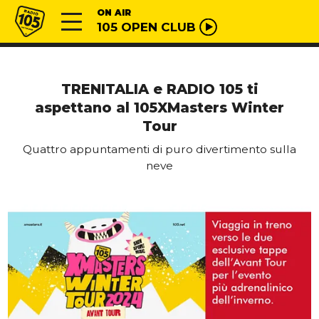
Vai al contenuto
Radio 105
ON AIR
105 OPEN CLUB
TRENITALIA e RADIO 105 ti
aspettano al 105XMasters Winter
Tour
Quattro appuntamenti di puro divertimento sulla
neve