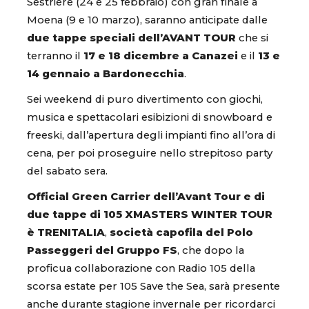
Sestriere (24 e 25 febbraio) con gran finale a
Moena (9 e 10 marzo), saranno anticipate dalle
due tappe speciali dell’AVANT TOUR
che si
terranno il
17 e 18 dicembre a Canazei
e il
13 e
14 gennaio a Bardonecchia
.
Sei weekend di puro divertimento con giochi,
musica e spettacolari esibizioni di snowboard e
freeski, dall’apertura degli impianti fino all’ora di
cena, per poi proseguire nello strepitoso party
del sabato sera.
Official Green Carrier dell’Avant Tour
e di
due tappe di 105 XMASTERS WINTER TOUR
è TRENITALIA
,
società capofila del Polo
Passeggeri del Gruppo FS
, che dopo la
proficua collaborazione con Radio 105 della
scorsa estate per 105 Save the Sea, sarà presente
anche durante stagione invernale per ricordarci