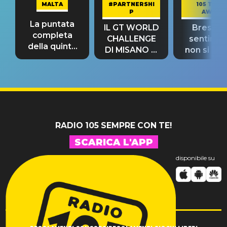
MALTA
#PARTNERSHI
105 TAKE
P
AWAY
La puntata
IL GT WORLD
Bresh: "I
completa
CHALLENGE
sentime
della quinta
DI MISANO si
non si pr
tappa
riconferma
fino alla n
un GRANDE
prima"
SUCCESSO!
RADIO 105 SEMPRE CON TE!
SCARICA L'APP
disponibile su