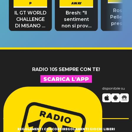
P
AWAY
Rosario
IL GT WORLD
Bresh: "Il
Pellecch
CHALLENGE
sentiment
present
DI MISANO si
non si prova
“Così dov
riconferma
fino alla notte
andare
un GRANDE
prima"
SUCCESSO!
RADIO 105 SEMPRE CON TE!
SCARICA L'APP
disponibile su
REGOLAMENTI CONCORSI
REGOLAMENTI GIOCHI LIBERI