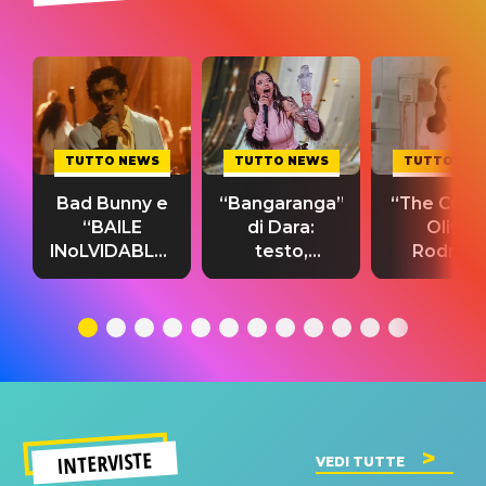
TUTTO NEWS
TUTTO NEWS
TUTTO NE
Bad Bunny e
“Bangaranga”
“The Cure”
“BAILE
di Dara:
Olivia
INoLVIDABLE”:
testo,
Rodrigo
testo,
traduzione e
testo,
traduzione e
significato
traduzion
significato
del singolo
significa
INTERVISTE
VEDI TUTTE