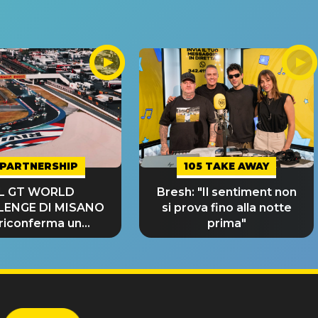
PARTNERSHIP
105 TAKE AWAY
IL GT WORLD
Bresh: "Il sentiment non
LENGE DI MISANO
si prova fino alla notte
 riconferma un
prima"
NDE SUCCESSO!