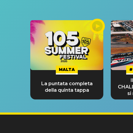
MALTA
#
La puntata completa
CHAL
della quinta tappa
si
GRA