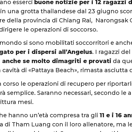
ano esserci
buone notizie per i 12 ragazzi d
 in una grotta thailandese dal 23 giugno scors
e della provincia di Chiang Rai, Narongsak 
dirigere le operazioni di soccorso.
l mondo si sono mobilitati soccorritori e anc
ato per i dispersi all’Angelus
. I ragazzi de
i anche se molto dimagriti e provati
da que
a cavità di «Pattaya Beach», rimasta asciutta 
 corso le operazioni di recupero per riportarli
à semplice. Saranno necessari, secondo le aut
ittura mesi.
 che hanno un’età compresa tra gli
11 e i 16 an
ta di Tham Luang con il loro allenatore, ma le