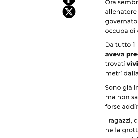
Ora sembr
allenatore
governator
occupa di 
Da tutto i
aveva preg
trovati
viv
metri dall
Sono già in
ma non sar
forse addir
I ragazzi,
nella grot