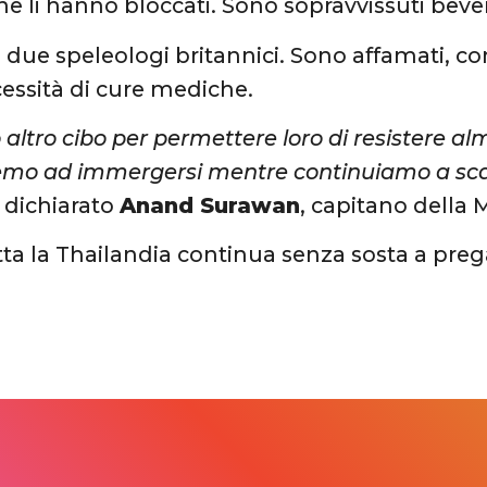
 li hanno bloccati. Sono sopravvissuti bev
li, due speleologi britannici. Sono affamati, 
ssità di cure mediche.
altro cibo per permettere loro di resistere al
mo ad immergersi mentre continuiamo a scar
 dichiarato
Anand Surawan
, capitano della 
tta la Thailandia continua senza sosta a preg