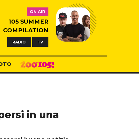
ON AIR
105 SUMMER
COMPILATION
RADIO
TV
OTO
spersi in una