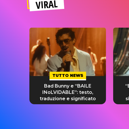
VIRAL
TUTTO NEWS
Bad Bunny e “BAILE
“
INoLVIDABLE”: testo,
traduzione e significato
s