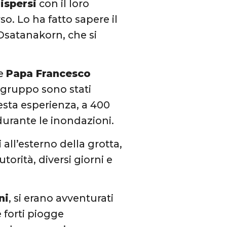
ispersi
con il loro
o. Lo ha fatto sapere il
Osatanakorn, che si
he
Papa Francesco
l gruppo sono stati
sta esperienza, a 400
durante le inondazioni.
 all’esterno della grotta,
orità, diversi giorni e
ni
, si erano avventurati
 forti piogge