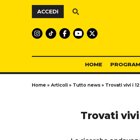
Vai al contenuto
ACCEDI
HOME
PROGRAM
Home
»
Articoli
»
Tutto news
»
Trovati vivi i 1
Trovati vivi