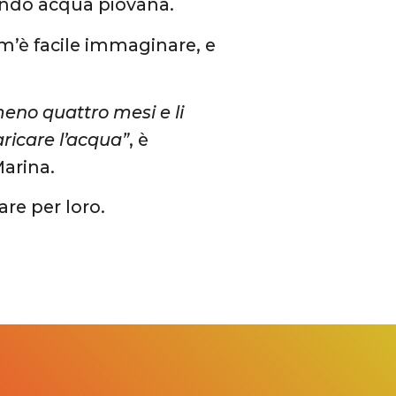
endo acqua piovana.
com’è facile immaginare, e
meno quattro mesi e li
icare l’acqua”
, è
Marina.
are per loro.