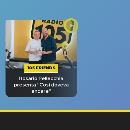
105 FRIENDS
Rosario Pellecchia
presenta “Così doveva
andare”