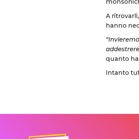
monsoniche
A ritrovar
hanno nece
“Invieremo 
addestrere
quanto ha
Intanto tu