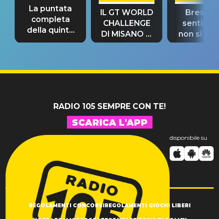
La puntata
IL GT WORLD
Bresh: "I
completa
CHALLENGE
sentime
della quinta
DI MISANO si
non si pr
tappa
riconferma
fino alla n
un GRANDE
prima"
SUCCESSO!
RADIO 105 SEMPRE CON TE!
SCARICA L'APP
disponibile su
REGOLAMENTI CONCORSI
REGOLAMENTI GIOCHI LIBERI