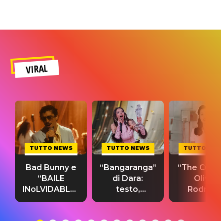
VIRAL
TUTTO NEWS
TUTTO NEWS
TUTTO NE
Bad Bunny e
“Bangaranga”
“The Cure”
“BAILE
di Dara:
Olivia
INoLVIDABLE”:
testo,
Rodrigo
testo,
traduzione e
testo,
traduzione e
significato
traduzion