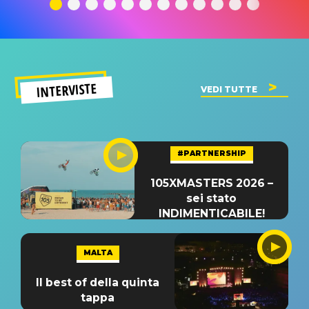
significato
del singolo
significa
INTERVISTE
VEDI TUTTE
#PARTNERSHIP
105XMASTERS 2026 –
sei stato
INDIMENTICABILE!
MALTA
Il best of della quinta
tappa