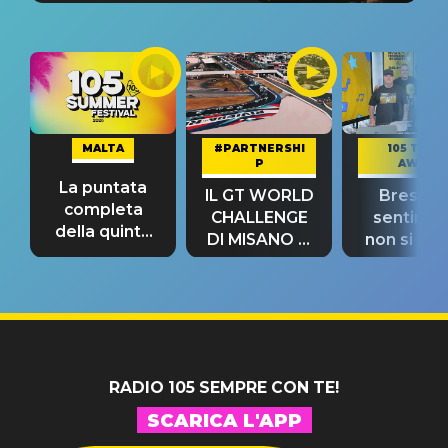
MALTA
#PARTNERSHI
105 TAKE
P
AWAY
La puntata
IL GT WORLD
Bresh: "I
completa
CHALLENGE
sentime
della quinta
DI MISANO si
non si pr
tappa
riconferma
fino alla n
un GRANDE
prima"
SUCCESSO!
RADIO 105 SEMPRE CON TE!
SCARICA L'APP