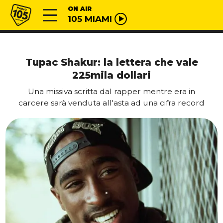
Vai al contenuto
Radio 105
ON AIR
105 MIAMI
Tupac Shakur: la lettera che vale
225mila dollari
Una missiva scritta dal rapper mentre era in
carcere sarà venduta all'asta ad una cifra record