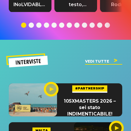
INoLVIDABLE”:
testo,
Rodrigo
testo,
traduzione e
testo,
traduzione e
significato
traduzion
significato
del singolo
significa
INTERVISTE
VEDI TUTTE
#PARTNERSHIP
105XMASTERS 2026 –
sei stato
INDIMENTICABILE!
MALTA