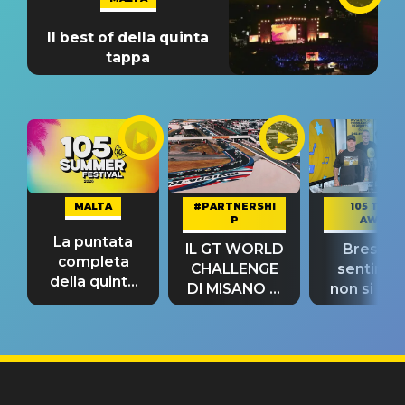
Il best of della quinta
tappa
MALTA
#PARTNERSHI
105 TAKE
P
AWAY
La puntata
IL GT WORLD
Bresh: "I
completa
CHALLENGE
sentime
della quinta
DI MISANO si
non si pr
tappa
riconferma
fino alla n
un GRANDE
prima"
SUCCESSO!