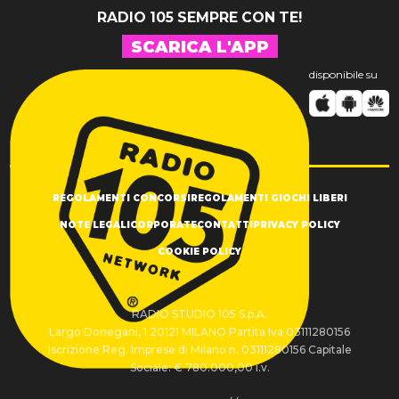
RADIO 105 SEMPRE CON TE!
SCARICA L'APP
disponibile su
REGOLAMENTI CONCORSI
REGOLAMENTI GIOCHI LIBERI
NOTE LEGALI
CORPORATE
CONTATTI
PRIVACY POLICY
COOKIE POLICY
RADIO STUDIO 105 S.p.A.
Largo Donegani, 1 20121 MILANO Partita Iva 03111280156
Iscrizione Reg. Imprese di Milano n. 03111280156 Capitale
Sociale: € 780.000,00 i.v.