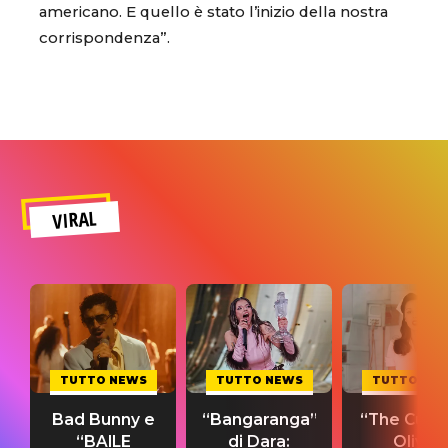
americano. E quello è stato l’inizio della nostra
corrispondenza”.
VIRAL
TUTTO NEWS
TUTTO NEWS
TUTTO NE
Bad Bunny e
“Bangaranga”
“The Cure”
“BAILE
di Dara:
Olivia