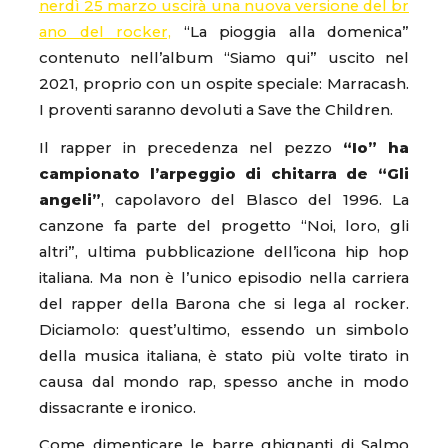
nerdì 25 marzo uscirà una nuova versione del br
ano del rocker,
“La pioggia alla domenica”
contenuto nell’album “Siamo qui” uscito nel
2021, proprio con un ospite speciale: Marracash.
I proventi saranno devoluti a Save the Children.
Il rapper in precedenza nel pezzo
“Io” ha
campionato l’arpeggio di chitarra de “Gli
angeli”
, capolavoro del Blasco del 1996. La
canzone fa parte del progetto “Noi, loro, gli
altri”, ultima pubblicazione dell’icona hip hop
italiana. Ma non è l’unico episodio nella carriera
del rapper della Barona che si lega al rocker.
Diciamolo: quest’ultimo, essendo un simbolo
della musica italiana, è stato più volte tirato in
causa dal mondo rap, spesso anche in modo
dissacrante e ironico.
Come dimenticare le barre ghignanti di Salmo