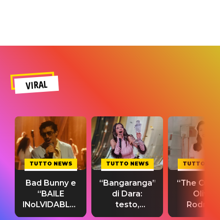
VIRAL
TUTTO NEWS
TUTTO NEWS
TUTTO NE
Bad Bunny e
“Bangaranga”
“The Cure”
“BAILE
di Dara:
Olivia
INoLVIDABLE”:
testo,
Rodrigo
testo,
traduzione e
testo,