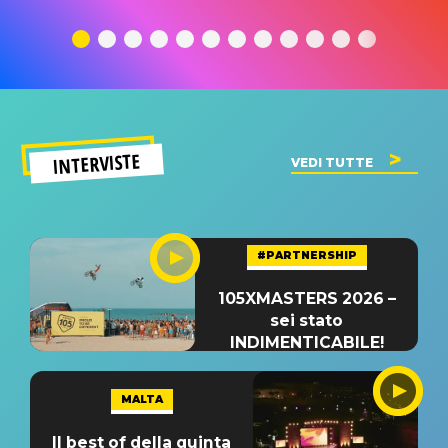
traduzione e
significato
traduzion
significato
del singolo
significa
INTERVISTE
VEDI TUTTE
#PARTNERSHIP
105XMASTERS 2026 –
sei stato
INDIMENTICABILE!
MALTA
Il best of della quinta