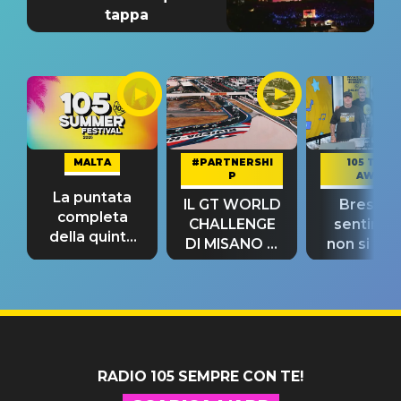
tappa
MALTA
#PARTNERSHI
105 TAKE
P
AWAY
La puntata
IL GT WORLD
Bresh: "I
completa
CHALLENGE
sentime
della quinta
DI MISANO si
non si pr
tappa
riconferma
fino alla n
un GRANDE
prima"
SUCCESSO!
RADIO 105 SEMPRE CON TE!