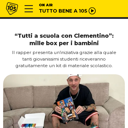
Vai al contenuto
Radio 105
ON AIR
TUTTO BENE A 105
“Tutti a scuola con Clementino”:
mille box per i bambini
Il rapper presenta un’iniziativa grazie alla quale
tanti giovanissimi studenti riceveranno
gratuitamente un kit di materiale scolastico.