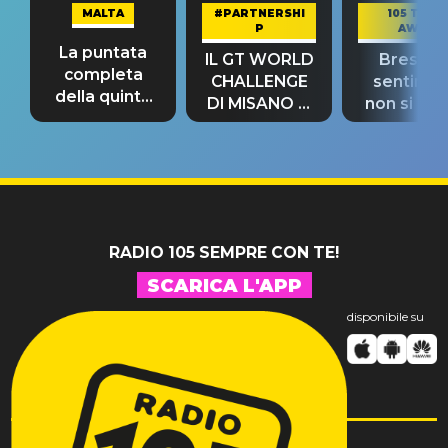
MALTA
#PARTNERSHI
105 TAKE
P
AWAY
La puntata
IL GT WORLD
Bresh: "I
completa
CHALLENGE
sentime
della quinta
DI MISANO si
non si pr
tappa
riconferma
fino alla n
un GRANDE
prima"
SUCCESSO!
RADIO 105 SEMPRE CON TE!
SCARICA L'APP
disponibile su