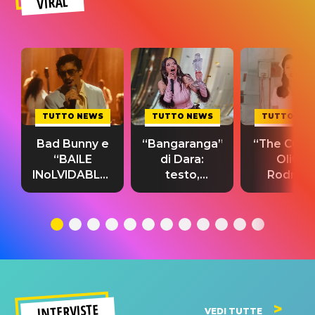
VIRAL
TUTTO NEWS
TUTTO NEWS
TUTTO NE
Bad Bunny e
“Bangaranga”
“The Cure”
“BAILE
di Dara:
Olivia
INoLVIDABLE”:
testo,
Rodrigo
testo,
traduzione e
testo,
traduzione e
significato
traduzion
significato
del singolo
significa
INTERVISTE
VEDI TUTTE