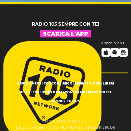
SUCCESSO!
RADIO 105 SEMPRE CON TE!
SCARICA L'APP
disponibile su
REGOLAMENTI CONCORSI
REGOLAMENTI GIOCHI LIBERI
NOTE LEGALI
CORPORATE
CONTATTI
PRIVACY POLICY
COOKIE POLICY
RADIO STUDIO 105 S.p.A.
Largo Donegani, 1 20121 MILANO Partita Iva 03111280156