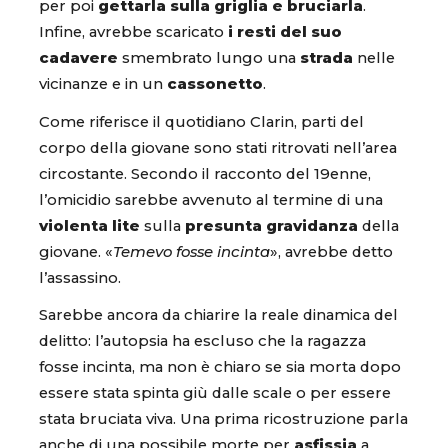
per poi
gettarla sulla griglia e bruciarla
.
Infine, avrebbe scaricato
i resti del suo
cadavere
smembrato lungo una
strada
nelle
vicinanze e in un
cassonetto
.
Come riferisce il quotidiano Clarin, parti del
corpo della giovane sono stati ritrovati nell’area
circostante. Secondo il racconto del 19enne,
l’omicidio sarebbe avvenuto al termine di una
violenta lite
sulla
presunta
gravidanza
della
giovane. «
Temevo fosse incinta
», avrebbe detto
l’assassino.
Sarebbe ancora da chiarire la reale dinamica del
delitto: l’autopsia ha escluso che la ragazza
fosse incinta, ma non è chiaro se sia morta dopo
essere stata spinta giù dalle scale o per essere
stata bruciata viva. Una prima ricostruzione parla
anche di una possibile morte per
asfissia
a