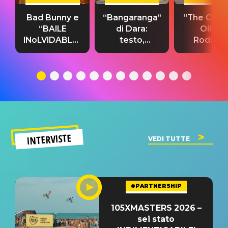
Bad Bunny e
“Bangaranga”
“The Cure”
“BAILE
di Dara:
Olivia
INoLVIDABLE”:
testo,
Rodrigo
testo,
traduzione e
testo,
traduzione e
significato
traduzion
significato
del singolo
significa
INTERVISTE
VEDI TUTTE
#PARTNERSHIP
105XMASTERS 2026 –
sei stato