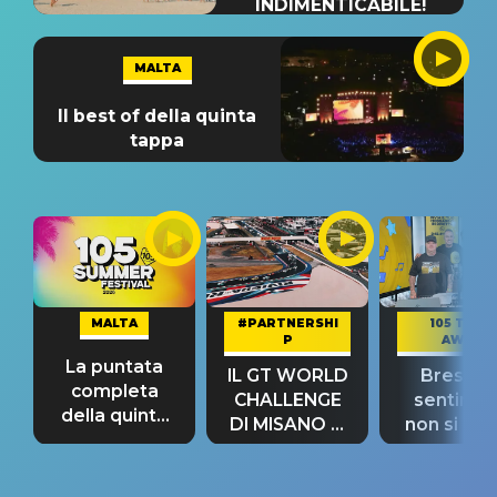
INDIMENTICABILE!
MALTA
Il best of della quinta
tappa
MALTA
#PARTNERSHI
105 TAKE
P
AWAY
La puntata
IL GT WORLD
Bresh: "I
completa
CHALLENGE
sentime
della quinta
DI MISANO si
non si pr
tappa
riconferma
fino alla n
un GRANDE
prima"