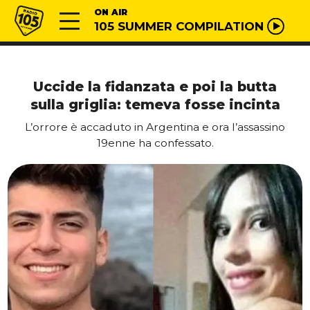
Vai al contenuto
Radio 105
ON AIR
105 SUMMER COMPILATION
Uccide la fidanzata e poi la butta
sulla griglia: temeva fosse incinta
L’orrore è accaduto in Argentina e ora l’assassino
19enne ha confessato.