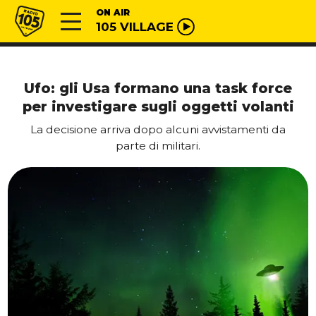
Vai al contenuto
Radio 105
ON AIR
105 VILLAGE
Ufo: gli Usa formano una task force
per investigare sugli oggetti volanti
La decisione arriva dopo alcuni avvistamenti da
parte di militari.