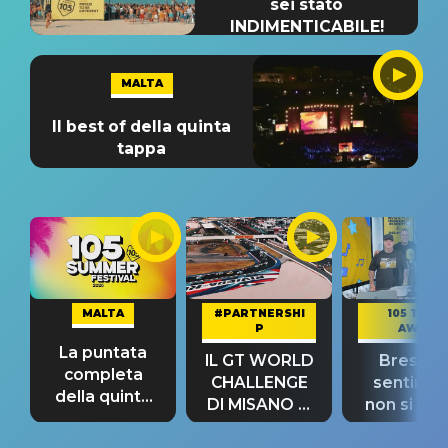
sei stato
INDIMENTICABILE!
MALTA
Il best of della quinta
tappa
MALTA
#PARTNERSHI
105 TAKE
P
AWAY
La puntata
IL GT WORLD
Bresh: "I
completa
CHALLENGE
sentime
della quinta
DI MISANO si
non si pr
tappa
riconferma
fino alla n