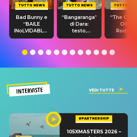
TUTTO NEWS
TUTTO NEWS
TUTTO NE
Bad Bunny e
“Bangaranga”
“The Cure”
“BAILE
di Dara:
Olivia
INoLVIDABLE”:
testo,
Rodrigo
testo,
traduzione e
testo,
traduzione e
significato
traduzion
significato
del singolo
significa
INTERVISTE
VEDI TUTTE
#PARTNERSHIP
105XMASTERS 2026 –