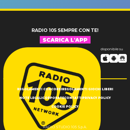
un GRANDE
prima"
SUCCESSO!
RADIO 105 SEMPRE CON TE!
SCARICA L'APP
disponibile su
REGOLAMENTI CONCORSI
REGOLAMENTI GIOCHI LIBERI
NOTE LEGALI
CORPORATE
CONTATTI
PRIVACY POLICY
COOKIE POLICY
RADIO STUDIO 105 S.p.A.