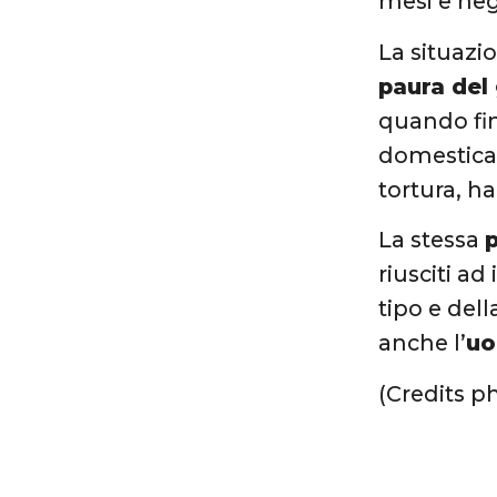
mesi e neg
La situazi
paura del 
quando fin
domestica. 
tortura, h
La stessa
p
riusciti ad
tipo e del
anche l’
uo
(Credits 