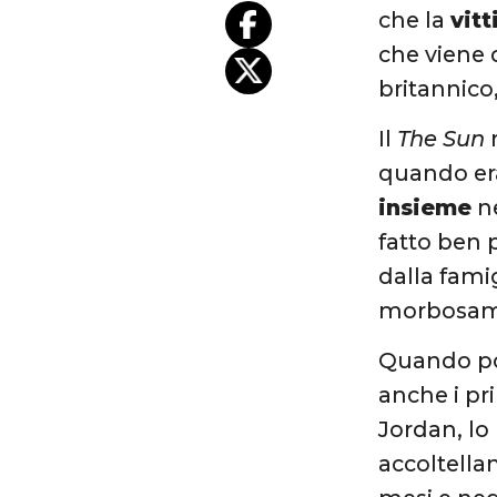
che la
vit
che viene 
britannico
Il
The Sun
r
quando er
insieme
ne
fatto ben 
dalla fami
morbosamen
Quando poi
anche i pr
Jordan, lo
accoltella