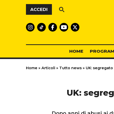
Vai al contenuto
ACCEDI
HOME
PROGRAM
Home
»
Articoli
»
Tutto news
»
UK: segregato i
UK: segrega
Dopo anni di abusi ai 