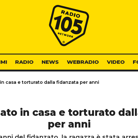
Radio 105
MI
RADIO
NEWS
WEBRADIO
VIDEO
F
n casa e torturato dalla fidanzata per anni
to in casa e torturato dal
per anni
danni del fidanzato, la ragazza è stata arr