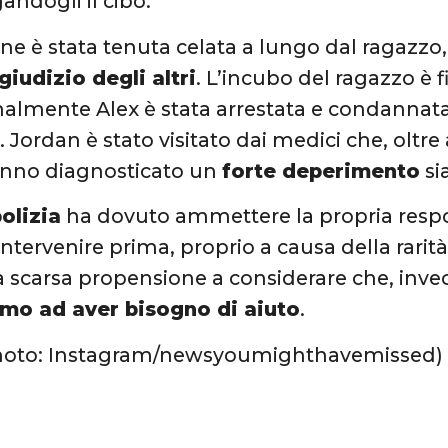
andogli il cibo.
one è stata tenuta celata a lungo dal ragazzo,
giudizio degli altri
. L’incubo del ragazzo è f
almente Alex è stata arrestata e condannata
Jordan è stato visitato dai medici che, oltre 
anno diagnosticato un
forte deperimento
si
olizia
ha dovuto ammettere la propria respo
 intervenire prima, proprio a causa della rarit
la scarsa propensione a considerare che, inve
mo ad aver bisogno di aiuto
.
photo: Instagram/newsyoumighthavemissed)