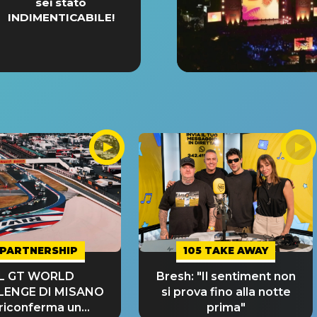
sei stato
INDIMENTICABILE!
PARTNERSHIP
105 TAKE AWAY
IL GT WORLD
Bresh: "Il sentiment non
LENGE DI MISANO
si prova fino alla notte
 riconferma un
prima"