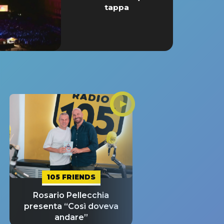
tappa
105 FRIENDS
Rosario Pellecchia
presenta “Così doveva
andare”