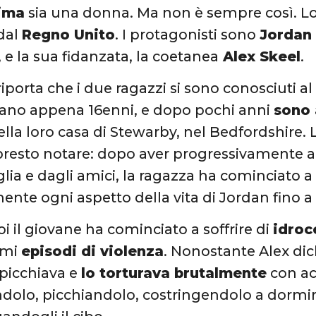
tima
sia una donna. Ma non è sempre così. Lo
dal
Regno Unito
. I protagonisti sono
Jordan
, e la sua fidanzata, la coetanea
Alex Skeel
.
iporta che i due ragazzi si sono conosciuti al
ano appena 16enni, e dopo pochi anni
sono 
lla loro casa di Stewarby, nel Bedfordshire.
presto notare: dopo aver progressivamente a
glia e dagli amici, la ragazza ha cominciato a
te ogni aspetto della vita di Jordan fino 
 il giovane ha cominciato a soffrire di
idroc
imi
episodi di violenza
. Nonostante Alex dic
 picchiava e
lo torturava brutalmente
con ac
ndolo, picchiandolo, costringendolo a dormi