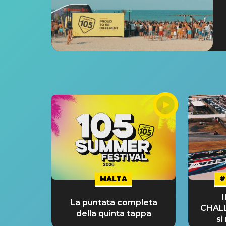
MALTA
#
La puntata completa
CHAL
della quinta tappa
si