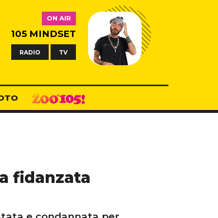
ON AIR
105 MINDSET
RADIO
TV
OTO
la fidanzata
estata e condannata per