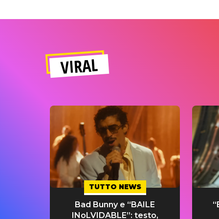
VIRAL
TUTTO NEWS
Bad Bunny e “BAILE
“
INoLVIDABLE”: testo,