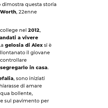
 dimostra questa storia
 Worth
, 22enne
 college nel
2012
,
andati a vivere
 La
gelosia di Alex
si è
llontanato il giovane
 controllare
a
segregarlo in casa
.
efalia
, sono iniziati
hiarasse di amare
qua bollente,
re sul pavimento per