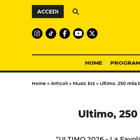
Vai al contenuto
ACCEDI
HOME
PROGRAM
Home
»
Articoli
»
Music biz
»
Ultimo, 250 mila b
Ultimo, 250 
“ULTIMO 2026 - La Favola 