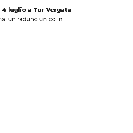
l
4 luglio a Tor Vergata
,
ana, un raduno unico in
.