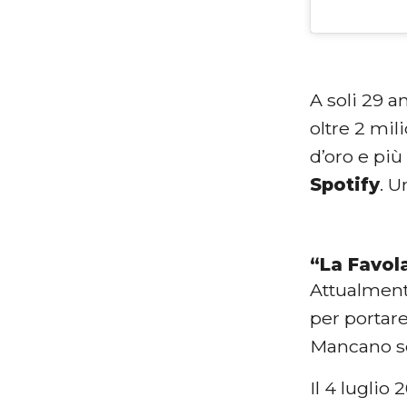
A soli 29 an
oltre 2 mili
d’oro e più
Spotify
. U
“La Favola
Attualmente
per portar
Mancano so
Il 4 lugli