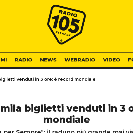
Radio 105
MI
RADIO
NEWS
WEBRADIO
VIDEO
F
iglietti venduti in 3 ore: è record mondiale
mila biglietti venduti in 3 
mondiale
per Sempre”: il raduno più grande mai vis