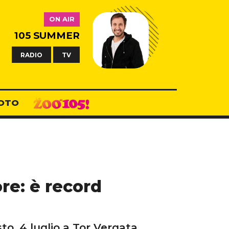
ON AIR
105 SUMMER
RADIO
TV
OTO
ore: è record
to, 4 luglio a Tor Vergata