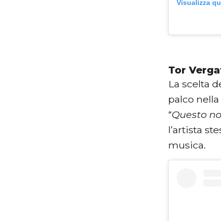
Visualizza q
Tor Verga
La scelta d
palco nella
“
Questo non
l’artista s
musica.