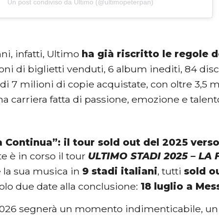
Un post condiviso da Ultimo (@ultimopeterpan)
ni, infatti, Ultimo
ha già riscritto le regole 
oni di biglietti venduti, 6 album inediti, 84 disc
 di 7 milioni di copie acquistate, con oltre 3,5 
na carriera fatta di passione, emozione e talent
 Continua”: il tour sold out del 2025 verso
 è in corso il tour
ULTIMO STADI 2025 – L
e la sua musica in
9 stadi italiani
, tutti
sold o
lo due date alla conclusione:
18 luglio a Mess
o 2026 segnerà un momento indimenticabile, un