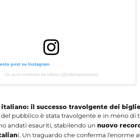
uesto post su Instagram
Un post condiviso da Ultimo (@ultimopeterpan)
italiano: il successo travolgente dei biglie
 del pubblico è stata travolgente e in meno di tr
ono andati esauriti, stabilendo un
nuovo record
talian
i. Un traguardo che conferma l’enorme aff