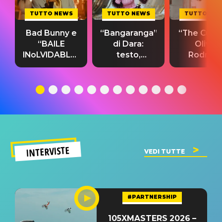
TUTTO NEWS
TUTTO NEWS
TUTTO NE
Bad Bunny e
“Bangaranga”
“The Cure”
“BAILE
di Dara:
Olivia
INoLVIDABLE”:
testo,
Rodrigo
testo,
traduzione e
testo,
traduzione e
significato
traduzion
significato
del singolo
significa
INTERVISTE
VEDI TUTTE
#PARTNERSHIP
105XMASTERS 2026 –