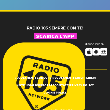
un GRANDE
prima"
SUCCESSO!
RADIO 105 SEMPRE CON TE!
SCARICA L'APP
disponibile su
REGOLAMENTI CONCORSI
REGOLAMENTI GIOCHI LIBERI
NOTE LEGALI
CORPORATE
CONTATTI
PRIVACY POLICY
COOKIE POLICY
RADIO STUDIO 105 S.p.A.