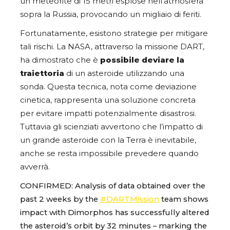
un meteorite di 15 metri esplose nell’atmosfera
sopra la Russia, provocando un migliaio di feriti.
Fortunatamente, esistono strategie per mitigare
tali rischi. La NASA, attraverso la missione DART,
ha dimostrato che è
possibile deviare la
traiettoria
di un asteroide utilizzando una
sonda. Questa tecnica, nota come deviazione
cinetica, rappresenta una soluzione concreta
per evitare impatti potenzialmente disastrosi.
Tuttavia gli scienziati avvertono che l’impatto di
un grande asteroide con la Terra è inevitabile,
anche se resta impossibile prevedere quando
avverrà.
CONFIRMED: Analysis of data obtained over the
past 2 weeks by the
#DARTMission
team shows
impact with Dimorphos has successfully altered
the asteroid’s orbit by 32 minutes – marking the