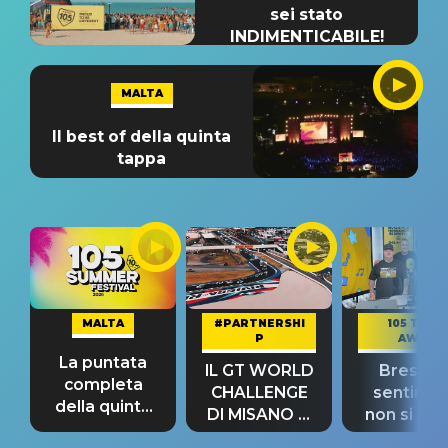
sei stato
INDIMENTICABILE!
MALTA
Il best of della quinta
tappa
MALTA
#PARTNERSHI
105 TAKE
P
AWAY
La puntata
IL GT WORLD
Bresh: "I
completa
CHALLENGE
sentime
della quinta
DI MISANO si
non si pr
tappa
riconferma
fino alla n