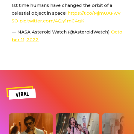
1st time humans have changed the orbit of a
celestial object in space!
https://t.co/MjmUAFwV
SO
pic.twitter.com/4Qiy1mC4gK
— NASA Asteroid Watch (@AsteroidWatch)
Octo
ber 11, 2022
VIRAL