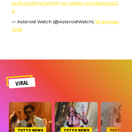
ps://t.co/ZhYzOXRSfP
pic.twitter.com/baJhxv2D
zj
— Asteroid Watch (@AsteroidWatch)
19 gennaio
2018
VIRAL
TUTTO NEWS
TUTTO NEWS
TUTTO NE