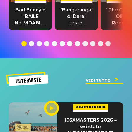
Bad Bunny e
“Bangaranga”
“The Cure”
“BAILE
di Dara:
Olivia
INoLVIDABLE”:
testo,
Rodrigo
testo,
traduzione e
testo,
traduzione e
significato
traduzion
significato
del singolo
significa
INTERVISTE
VEDI TUTTE
#PARTNERSHIP
105XMASTERS 2026 –
sei stato