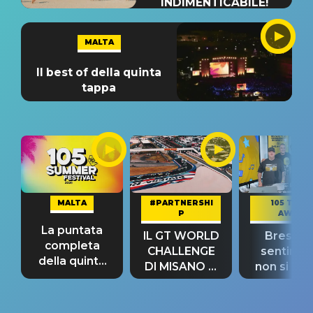
INDIMENTICABILE!
MALTA
Il best of della quinta
tappa
MALTA
#PARTNERSHI
105 TAKE
P
AWAY
La puntata
IL GT WORLD
Bresh: "I
completa
CHALLENGE
sentime
della quinta
DI MISANO si
non si pr
tappa
riconferma
fino alla n
un GRANDE
prima"
SUCCESSO!