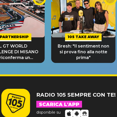
PARTNERSHIP
105 TAKE AWAY
IL GT WORLD
Bresh: "Il sentiment non
LENGE DI MISANO
si prova fino alla notte
 riconferma un
prima"
NDE SUCCESSO!
RADIO 105 SEMPRE CON TE!
SCARICA L'APP
disponibile su