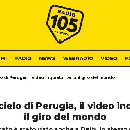
Radio 105
MI
RADIO
NEWS
WEBRADIO
VIDEO
F
o di Perugia, il video inquietante fa il giro del mondo
ielo di Perugia, il video i
il giro del mondo
ato è stato visto anche a Delhi, lo stesso g