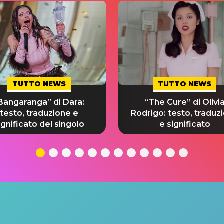
TUTTO NEWS
TUTTO NEWS
Bangaranga” di Dara:
“The Cure” di Olivi
testo, traduzione e
Rodrigo: testo, traduz
ignificato del singolo
e significato