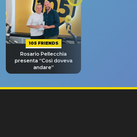
105 FRIENDS
Rosario Pellecchia
presenta “Così doveva
andare”