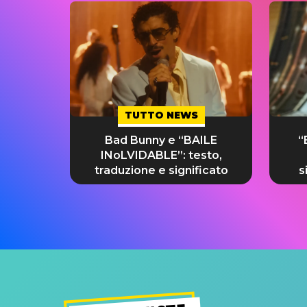
TUTTO NEWS
Bad Bunny e “BAILE
“
INoLVIDABLE”: testo,
traduzione e significato
s