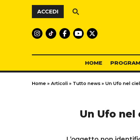
Vai al contenuto
ACCEDI
HOME
PROGRAM
Home
»
Articoli
»
Tutto news
»
Un Ufo nel ciel
Un Ufo nel c
L’oggetto non identific