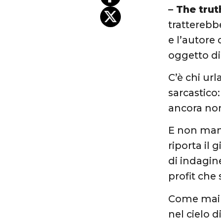
– The trut
tratterebb
e l’autore 
oggetto di
C’è chi ur
sarcastico
ancora non
E non manc
riporta il 
di indagin
profit che
Come mai a
nel cielo 