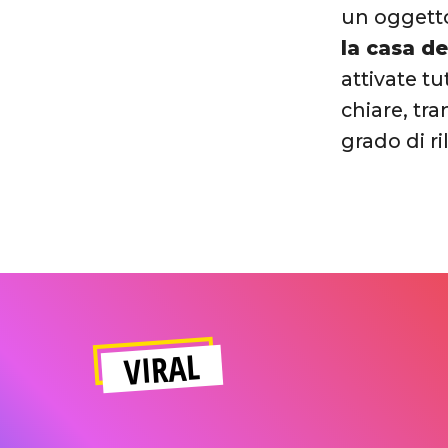
un oggetto
la casa d
attivate t
chiare, tra
grado di ri
VIRAL