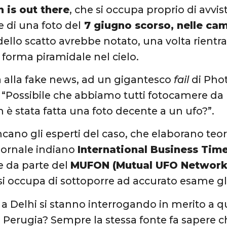
h is out there
, che si occupa proprio di avvis
e di una foto del
7 giugno scorso, nelle ca
dello scatto avrebbe notato, una volta rientra
 forma piramidale nel cielo.
la alla fake news, ad un gigantesco
fail
di Pho
: “Possibile che abbiamo tutti fotocamere da 
 è stata fatta una foto decente a un ufo?”.
ano gli esperti del caso, che elaborano teori
giornale indiano
International Business Tim
e da parte del
MUFON (Mutual UFO Network
 si occupa di sottoporre ad accurato esame gl
 Delhi si stanno interrogando in merito a qu
di Perugia? Sempre la stessa fonte fa sapere ch