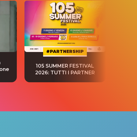
#PARTNERSHIP
a
“S
105 SUMMER FESTIVAL
ione
tradu
2026: TUTTI I PARTNER