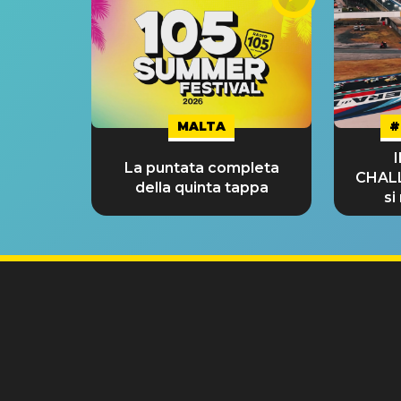
MALTA
#
La puntata completa
CHAL
della quinta tappa
si
GRA