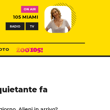
ON AIR
105 MIAMI
RADIO
TV
OTO
nquietante fa
iorno. Alieni in arrivo?