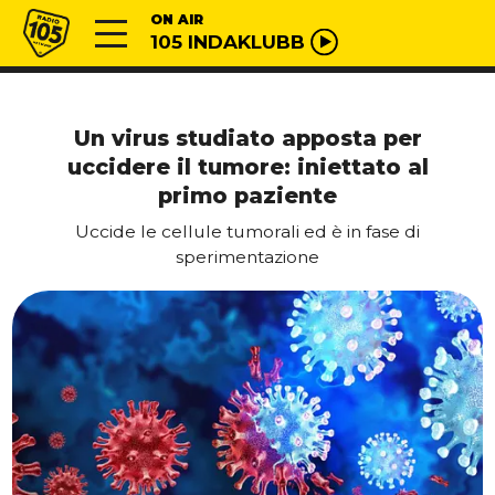
Vai al contenuto
Radio 105
ON AIR
105 INDAKLUBB
Un virus studiato apposta per
uccidere il tumore: iniettato al
primo paziente
Uccide le cellule tumorali ed è in fase di
sperimentazione