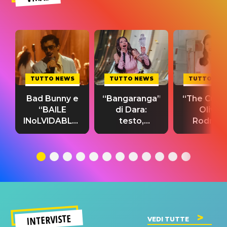
TUTTO NEWS
TUTTO NEWS
TUTTO NE
Bad Bunny e
“Bangaranga”
“The Cure”
“BAILE
di Dara:
Olivia
INoLVIDABLE”:
testo,
Rodrigo
testo,
traduzione e
testo,
traduzione e
significato
traduzion
significato
del singolo
significa
INTERVISTE
VEDI TUTTE