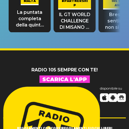
MALTA
#PARTNERSHI
105 TAKE
P
AWAY
La puntata
IL GT WORLD
Bresh: "I
completa
CHALLENGE
sentime
della quinta
DI MISANO si
non si pr
tappa
riconferma
fino alla n
un GRANDE
prima"
SUCCESSO!
RADIO 105 SEMPRE CON TE!
SCARICA L'APP
disponibile su
REGOLAMENTI CONCORSI
REGOLAMENTI GIOCHI LIBERI