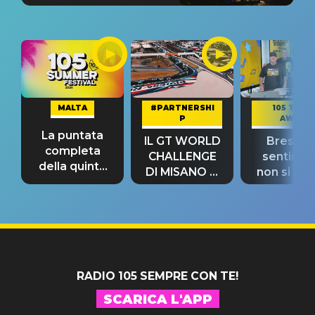
MALTA
#PARTNERSHI
105 TAKE
P
AWAY
La puntata
IL GT WORLD
Bresh: "I
completa
CHALLENGE
sentime
della quinta
DI MISANO si
non si pr
tappa
riconferma
fino alla n
un GRANDE
prima"
SUCCESSO!
RADIO 105 SEMPRE CON TE!
SCARICA L'APP