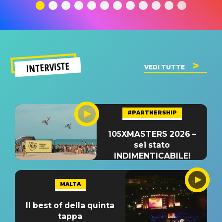
significato
del singolo
significa
INTERVISTE
VEDI TUTTE
#PARTNERSHIP
105XMASTERS 2026 –
sei stato
INDIMENTICABILE!
MALTA
Il best of della quinta
tappa