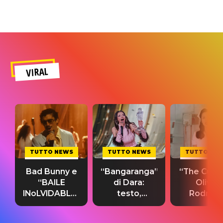
VIRAL
TUTTO NEWS
TUTTO NEWS
TUTTO NE
Bad Bunny e
“Bangaranga”
“The Cure”
“BAILE
di Dara:
Olivia
INoLVIDABLE”:
testo,
Rodrigo
testo,
traduzione e
testo,
traduzione e
significato
traduzion