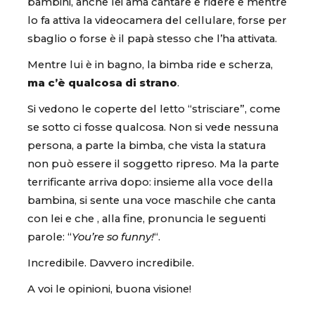
bambini, anche lei ama cantare e ridere e mentre
lo fa attiva la videocamera del cellulare, forse per
sbaglio o forse è il papà stesso che l’ha attivata.
Mentre lui è in bagno, la bimba ride e scherza,
ma c’è qualcosa di strano
.
Si vedono le coperte del letto “strisciare”, come
se sotto ci fosse qualcosa. Non si vede nessuna
persona, a parte la bimba, che vista la statura
non può essere il soggetto ripreso. Ma la parte
terrificante arriva dopo: insieme alla voce della
bambina, si sente una voce maschile che canta
con lei e che , alla fine, pronuncia le seguenti
parole: “
You’re so funny!
“.
Incredibile. Davvero incredibile.
A voi le opinioni, buona visione!