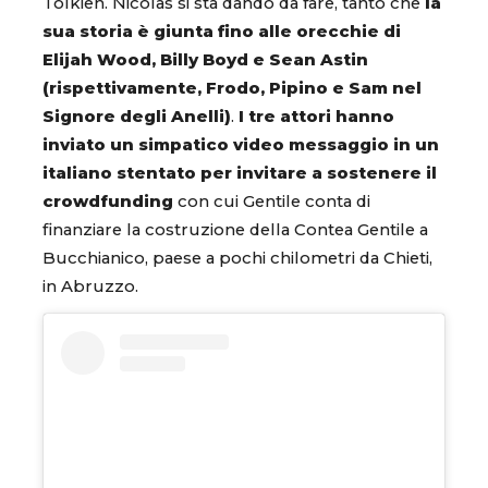
Tolkien. Nicolas si sta dando da fare, tanto che
la
sua storia è giunta fino alle orecchie di
Elijah Wood, Billy Boyd e Sean Astin
(rispettivamente, Frodo, Pipino e Sam nel
Signore degli Anelli)
.
I tre attori hanno
inviato un simpatico video messaggio in un
italiano stentato per invitare a sostenere il
crowdfunding
con cui Gentile conta di
finanziare la costruzione della Contea Gentile a
Bucchianico, paese a pochi chilometri da Chieti,
in Abruzzo.