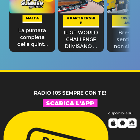
MALTA
#PARTNERSHI
105 TAKE
P
AWAY
La puntata
IL GT WORLD
Bresh: "I
completa
CHALLENGE
sentime
della quinta
DI MISANO si
non si pr
tappa
riconferma
fino alla n
un GRANDE
prima"
SUCCESSO!
RADIO 105 SEMPRE CON TE!
SCARICA L'APP
disponibile su