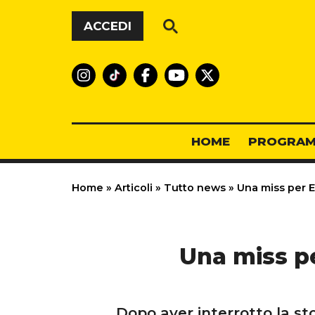
Vai al contenuto
ACCEDI
HOME
PROGRAM
Home
»
Articoli
»
Tutto news
»
Una miss per Ez
Una miss pe
Dopo aver interrotto la s