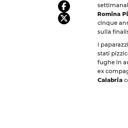
settimana
Romina P
cinque an
sulla final
I paparazz
stati pizzi
fughe in au
ex compagn
Calabria
c