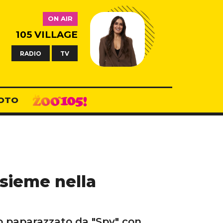
ON AIR
105 VILLAGE
RADIO
TV
OTO
nsieme nella
o paparazzato da "Spy" con