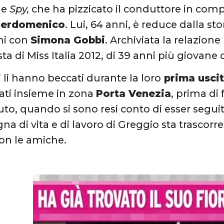
le
Spy,
che ha pizzicato il conduttore in com
ierdomenico
. Lui, 64 anni, è reduce dalla s
ni con
Simona Gobbi
. Archiviata la relazion
ista di Miss Italia 2012, di 39 anni più giovane d
i li hanno beccati durante la loro
prima uscit
cati insieme in zona
Porta Venezia
, prima di 
to, quando si sono resi conto di esser seguiti
a di vita e di lavoro di Greggio sta trascorr
on le amiche.