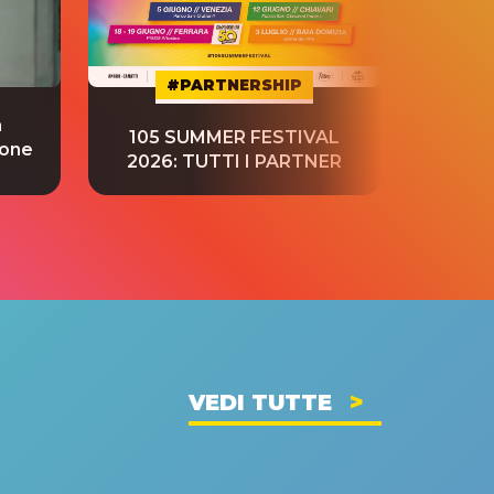
#PARTNERSHIP
a
“S
105 SUMMER FESTIVAL
ione
tradu
2026: TUTTI I PARTNER
VEDI TUTTE