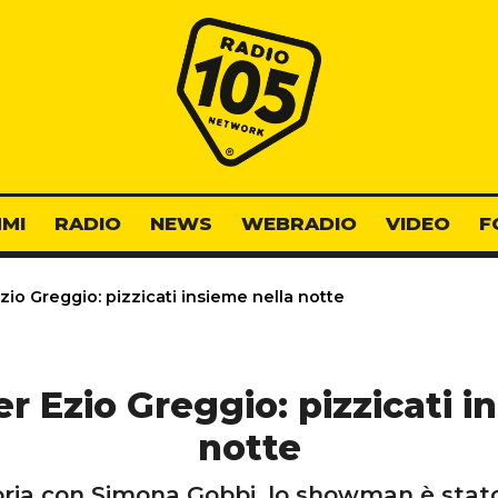
Radio 105
MI
RADIO
NEWS
WEBRADIO
VIDEO
F
io Greggio: pizzicati insieme nella notte
r Ezio Greggio: pizzicati i
notte
toria con Simona Gobbi, lo showman è stat