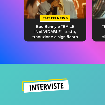
TUTTO NEWS
Bad Bunny e “BAILE
“
INoLVIDABLE”: testo,
traduzione e significato
s
INTERVISTE