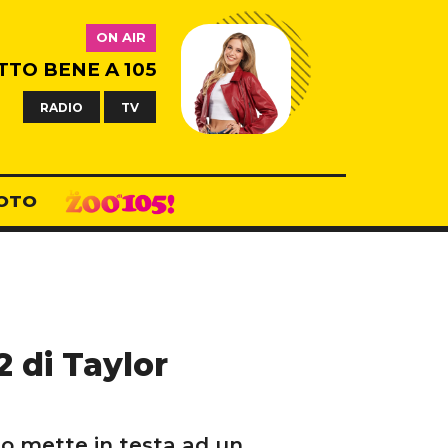
ON AIR
TTO BENE A 105
RADIO
TV
OTO
2 di Taylor
 lo mette in testa ad un