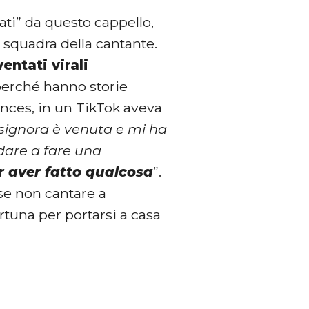
nati” da questo cappello,
squadra della cantante.
entati virali
perché hanno storie
ances, in un TikTok aveva
signora è venuta e mi ha
ndare a fare una
r aver fatto qualcosa
”.
 se non cantare a
tuna per portarsi a casa