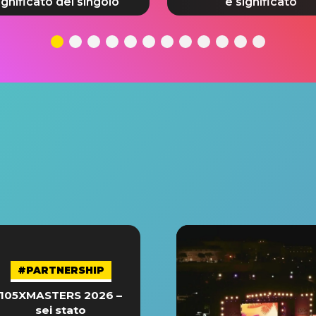
ignificato del singolo
e significato
#PARTNERSHIP
105XMASTERS 2026 –
sei stato