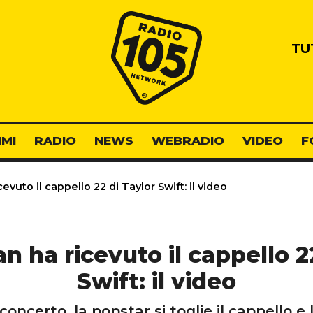
Radio 105
TU
MI
RADIO
NEWS
WEBRADIO
VIDEO
F
cevuto il cappello 22 di Taylor Swift: il video
an ha ricevuto il cappello 2
Swift: il video
oncerto, la popstar si toglie il cappello e