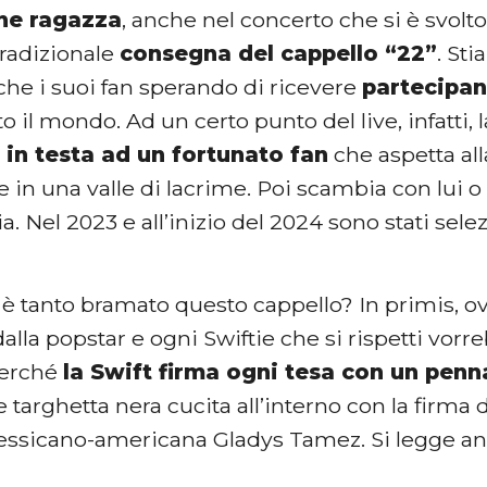
ne ragazza
, anche nel concerto che si è svolto
 tradizionale
consegna del cappello “22”
. St
che i suoi fan sperando di ricevere
partecipan
to il mondo. Ad un certo punto del live, infatti, l
 in testa ad un fortunato fan
che aspetta all
 in una valle di lacrime. Poi scambia con lui o 
ia. Nel 2023 e all’inizio del 2024 sono stati selez
è tanto bramato questo cappello? In primis, o
alla popstar e ogni Swiftie che si rispetti vorr
perché
la Swift firma ogni tesa con un penn
 targhetta nera cucita all’interno con la firma 
ssicano-americana Gladys Tamez. Si legge an