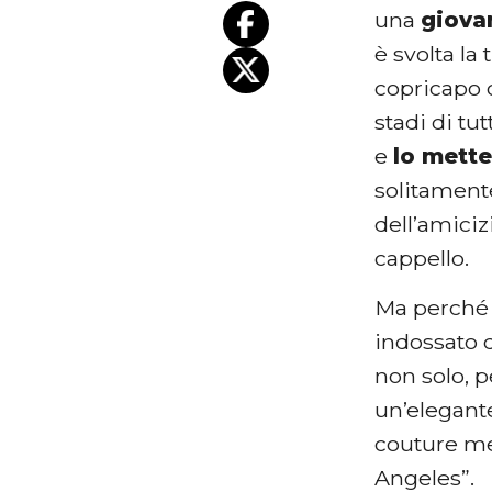
una
giova
è svolta la
copricapo 
stadi di tut
e
lo mette
solitamente
dell’amiciz
cappello.
Ma perché 
indossato d
non solo, 
un’elegante
couture me
Angeles”.