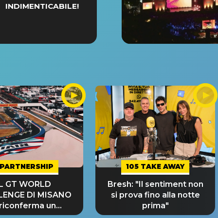
INDIMENTICABILE!
PARTNERSHIP
105 TAKE AWAY
IL GT WORLD
Bresh: "Il sentiment non
LENGE DI MISANO
si prova fino alla notte
 riconferma un
prima"
NDE SUCCESSO!