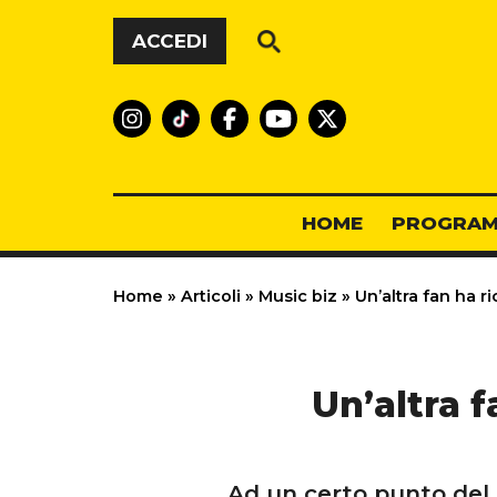
Vai al contenuto
ACCEDI
HOME
PROGRAM
Home
»
Articoli
»
Music biz
»
Un’altra fan ha ri
Un’altra f
Ad un certo punto del c