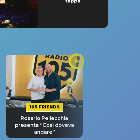
tappa
105 FRIENDS
Rosario Pellecchia
presenta “Così doveva
andare”