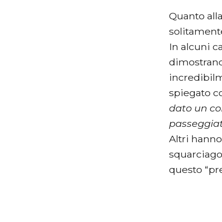
Quanto alla
solitament
In alcuni c
dimostrand
incredibilm
spiegato co
dato un co
passeggiat
Altri hanno
squarciago
questo “pr