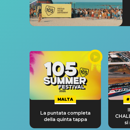
MALTA
#
La puntata completa
CHAL
della quinta tappa
si
GRA