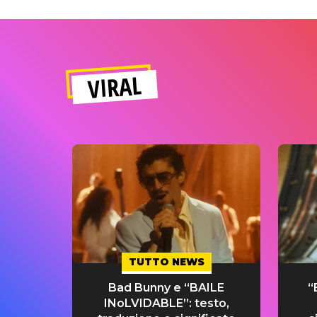
VIRAL
TUTTO NEWS
Bad Bunny e “BAILE
“
INoLVIDABLE”: testo,