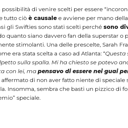
 possibilità di venire scelti per essere “incoro
e tutto ciò
è causale
e avviene per mano della 
asi gli Swifties sono stati scelti perché
sono div
o quanto siano davvero fan della superstar o 
ente stimolanti. Una delle prescelte, Sarah Fr
me era stata scelta a caso ad Atlanta: “
Questa 
lpetto sulla spalla. Mi ha chiesto se potevo a
a con lei, ma
pensavo di essere nei guai pe
 affermato di non aver fatto niente di speciale
la. Insomma, sembra che basti un pizzico di for
emio” speciale.