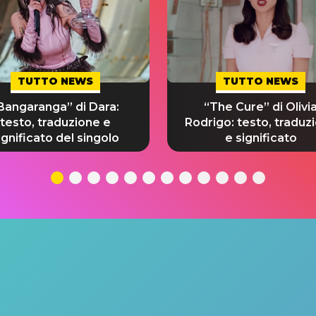
TUTTO NEWS
TUTTO NEWS
Bangaranga” di Dara:
“The Cure” di Olivi
testo, traduzione e
Rodrigo: testo, traduz
ignificato del singolo
e significato