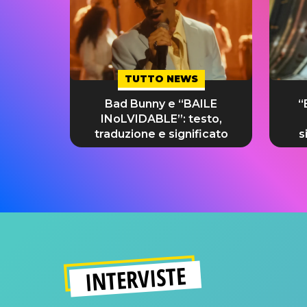
TUTTO NEWS
Bad Bunny e “BAILE
“
INoLVIDABLE”: testo,
traduzione e significato
s
INTERVISTE