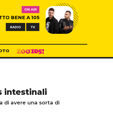
ON AIR
TTO BENE A 105
RADIO
TV
OTO
 intestinali
a di avere una sorta di