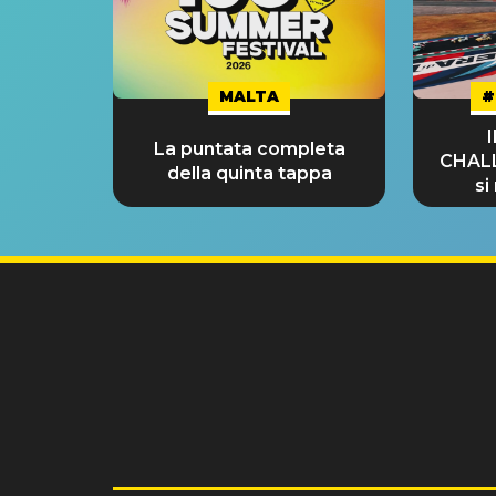
MALTA
#
La puntata completa
CHAL
della quinta tappa
si
GRA