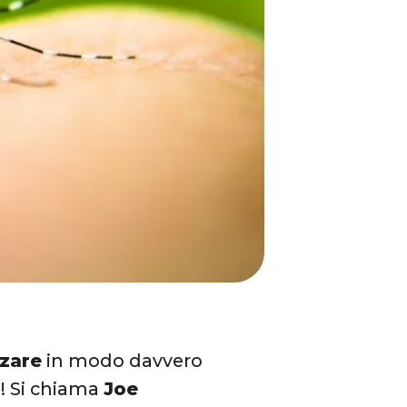
nzare
in modo davvero
i
! Si chiama
Joe