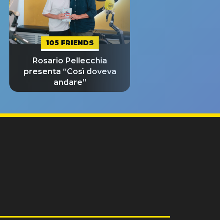
105 FRIENDS
Rosario Pellecchia
presenta “Così doveva
andare”