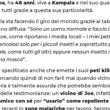
ma
, ha
48 anni
, vive a
Kampala
e nel suo qua
tutti grazie a questa sua particolarità.
ia sta facendo il giro del mondo grazie ai tab
no diffusa: “
Sono un uomo normale e faccio il 
Joe, come riportano i media locali –
i miei peti
icolosi solo per i piccoli insetti e soprattutt
e, come tutti gli altri, eppure nessun insetto 
na mosca
”.
specificato anche che emette i suoi
peti kil
ercando quindi di non farli mai quando vicino
ria è talmente assurda che potrebbe sembra
 delle testimonianze: un
vicino di Joe
, infat
’amico con sé
per
“usarlo” come repellente
 recarsi in
zone malariche
per lavoro. Secondo