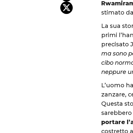
Rwamira
stimato da 
La sua stor
primi l’han
precisato 
ma sono per
cibo normal
neppure u
L’uomo ha 
zanzare, c
Questa sto
sarebbero
portare l
costretto a