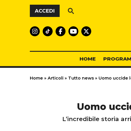
Vai al contenuto
ACCEDI
HOME
PROGRAM
Home
»
Articoli
»
Tutto news
»
Uomo uccide le
Uomo uccide
L’incredibile storia a