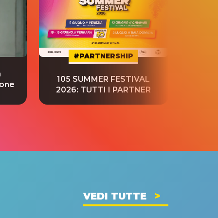
#PARTNERSHIP
a
“S
105 SUMMER FESTIVAL
ione
tradu
2026: TUTTI I PARTNER
VEDI TUTTE