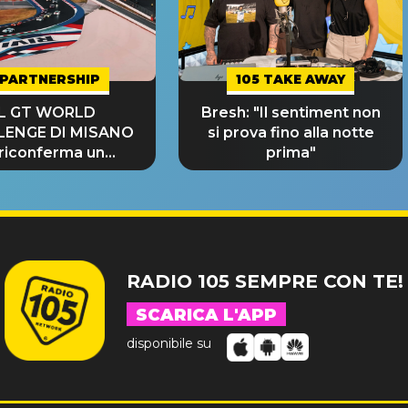
PARTNERSHIP
105 TAKE AWAY
IL GT WORLD
Bresh: "Il sentiment non
LENGE DI MISANO
si prova fino alla notte
 riconferma un
prima"
NDE SUCCESSO!
RADIO 105 SEMPRE CON TE!
SCARICA L'APP
disponibile su