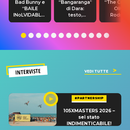
Bad Bunny e
“Bangaranga”
“The Cure”
“BAILE
di Dara:
Olivia
INoLVIDABLE”:
testo,
Rodrigo
testo,
traduzione e
testo,
traduzione e
significato
traduzion
significato
del singolo
significa
INTERVISTE
VEDI TUTTE
#PARTNERSHIP
105XMASTERS 2026 –
sei stato
INDIMENTICABILE!