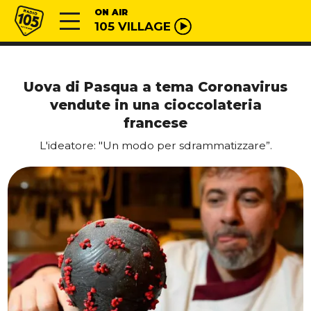
Vai al contenuto
Radio 105
ON AIR
105 VILLAGE
Uova di Pasqua a tema Coronavirus
vendute in una cioccolateria
francese
L'ideatore: "Un modo per sdrammatizzare”.