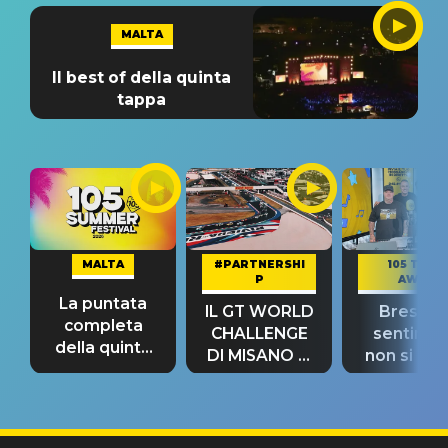
MALTA
Il best of della quinta
tappa
MALTA
#PARTNERSHI
105 TAKE
P
AWAY
La puntata
IL GT WORLD
Bresh: "I
completa
CHALLENGE
sentime
della quinta
DI MISANO si
non si pr
tappa
riconferma
fino alla n
un GRANDE
prima"
SUCCESSO!