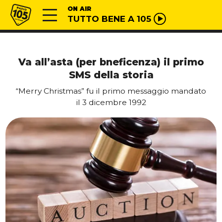
Vai al contenuto
Radio 105
ON AIR
TUTTO BENE A 105
Va all’asta (per bneficenza) il primo
SMS della storia
“Merry Christmas” fu il primo messaggio mandato
il 3 dicembre 1992