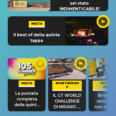
sei stato
INDIMENTICABILE!
MALTA
Il best of della quinta
tappa
MALTA
#PARTNERSHI
105 TAKE
P
AWAY
La puntata
IL GT WORLD
Bresh: "I
completa
CHALLENGE
sentime
della quinta
DI MISANO si
non si pr
tappa
riconferma
fino alla n