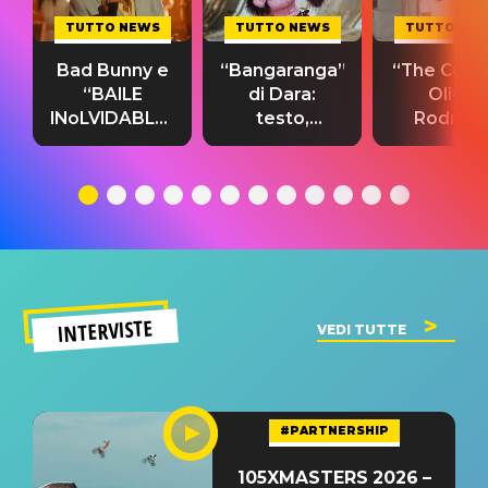
TUTTO NEWS
TUTTO NEWS
TUTTO NE
Bad Bunny e
“Bangaranga”
“The Cure”
“BAILE
di Dara:
Olivia
INoLVIDABLE”:
testo,
Rodrigo
testo,
traduzione e
testo,
traduzione e
significato
traduzion
significato
del singolo
significa
INTERVISTE
VEDI TUTTE
#PARTNERSHIP
105XMASTERS 2026 –