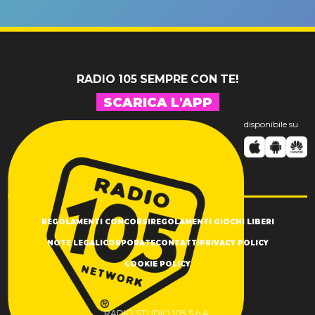
un GRANDE
prima"
SUCCESSO!
RADIO 105 SEMPRE CON TE!
SCARICA L'APP
disponibile su
REGOLAMENTI CONCORSI
REGOLAMENTI GIOCHI LIBERI
NOTE LEGALI
CORPORATE
CONTATTI
PRIVACY POLICY
COOKIE POLICY
RADIO STUDIO 105 S.p.A.