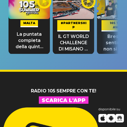
MALTA
#PARTNERSHI
105 TAKE
P
AWAY
La puntata
IL GT WORLD
Bresh: "I
completa
CHALLENGE
sentime
della quinta
DI MISANO si
non si pr
tappa
riconferma
fino alla n
un GRANDE
prima"
SUCCESSO!
RADIO 105 SEMPRE CON TE!
SCARICA L'APP
disponibile su