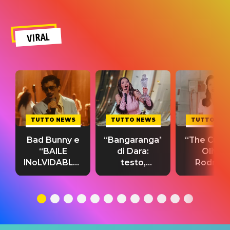
VIRAL
TUTTO NEWS
TUTTO NEWS
TUTTO NE
Bad Bunny e
“Bangaranga”
“The Cure”
“BAILE
di Dara:
Olivia
INoLVIDABLE”:
testo,
Rodrigo
testo,
traduzione e
testo,
traduzione e
significato
traduzion
significato
del singolo
significa