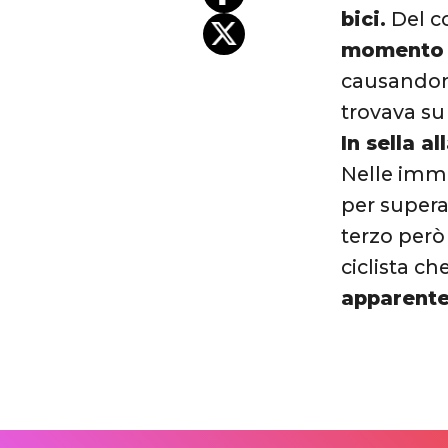
bici.
Del c
momento i
causandone
trovava su
In sella a
Nelle imma
per superar
terzo però
ciclista c
apparente