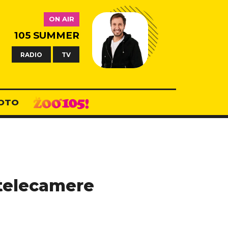
ON AIR
105 SUMMER
RADIO
TV
OTO
e telecamere