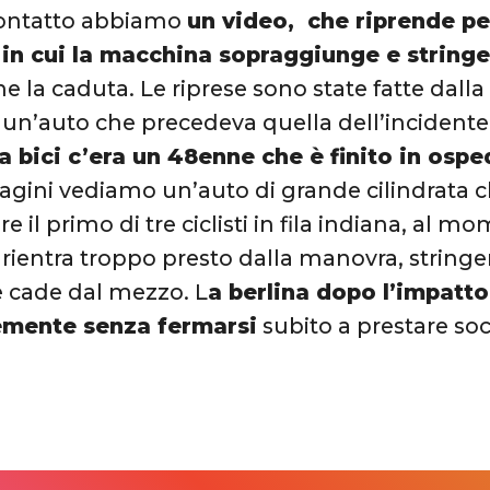
ontatto abbiamo
un video, che riprende pe
n cui la macchina sopraggiunge e stringe i
 la caduta. Le riprese sono state fatte dall
 un’auto che precedeva quella dell’incidente
lla bici c’era un 48enne che è finito in ospe
gini vediamo un’auto di grande cilindrata che
e il primo di tre ciclisti in fila indiana, al m
 rientra troppo presto dalla manovra, stringe
he cade dal mezzo. L
a berlina dopo l’impatto
mente senza fermarsi
subito a prestare so