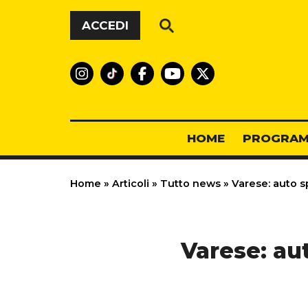
Vai al contenuto
ACCEDI
HOME
PROGRAM
Home
»
Articoli
»
Tutto news
»
Varese: auto sp
Varese: aut