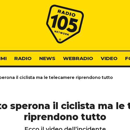
Radio 105
MI
RADIO
NEWS
WEBRADIO
VIDEO
F
erona il ciclista ma le telecamere riprendono tutto
o sperona il ciclista ma l
riprendono tutto
Ecco il video dell’incidente