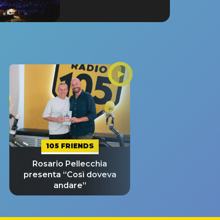
105 FRIENDS
Rosario Pellecchia
presenta “Così doveva
andare”