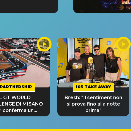
PARTNERSHIP
105 TAKE AWAY
IL GT WORLD
Bresh: "Il sentiment non
LENGE DI MISANO
si prova fino alla notte
 riconferma un
prima"
NDE SUCCESSO!