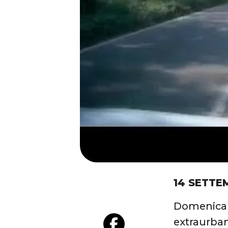
14 SETTE
Domenica s
extraurba