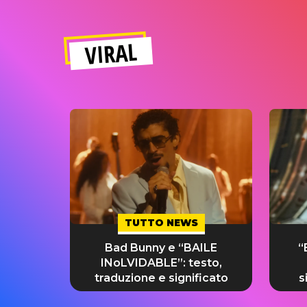
VIRAL
TUTTO NEWS
Bad Bunny e “BAILE
“
INoLVIDABLE”: testo,
traduzione e significato
s