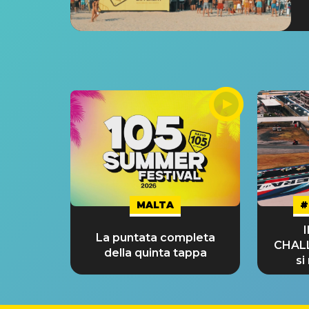
MALTA
#
La puntata completa
CHAL
della quinta tappa
si
GRA