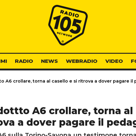
Radio 105
MI
RADIO
NEWS
WEBRADIO
VIDEO
F
to A6 crollare, torna al casello e si ritrova a dover pagare i
dottto A6 crollare, torna al 
rova a dover pagare il peda
 A6 sulla Torino-Savona un testimone torna 