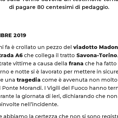
di pagare 80 centesimi di pedaggio.
BRE 2019
ni fa è crollato un pezzo del
viadotto Madon
strada A6
che collega il tratto
Savona-Torino
trate vittime a causa della
frana
che ha fatto 
rno e notte si è lavorato per mettere in sicur
re una
tragedia
come è avvenuta non molto
del Ponte Morandi. I Vigili del Fuoco hanno ter
rante la giornata di ieri, dichiarando che non
involte nell’incidente.
 abbiamo la certezza che non si sono regist