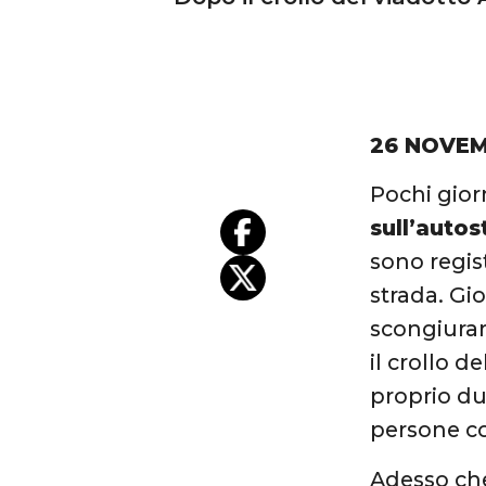
26 NOVEM
Pochi gior
sull’auto
sono regis
strada. Gio
scongiura
il crollo 
proprio du
persone co
Adesso che