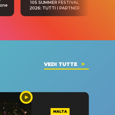
105 SUMMER FESTIVAL
ione
tradu
2026: TUTTI I PARTNER
VEDI TUTTE
MALTA