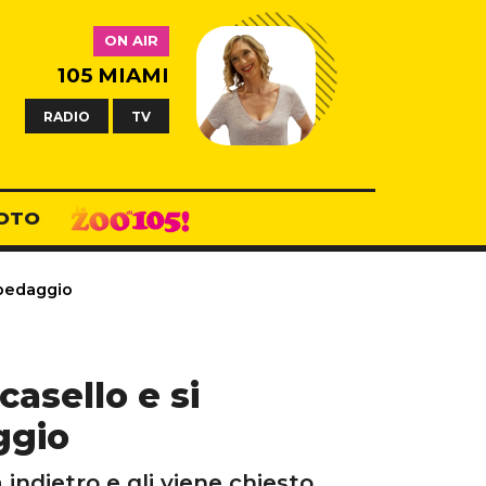
ON AIR
105 MIAMI
RADIO
TV
OTO
l pedaggio
casello e si
ggio
indietro e gli viene chiesto