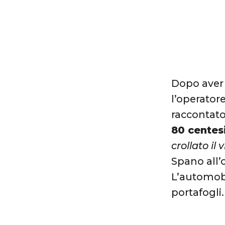
Dopo aver 
l’operator
raccontat
80 centes
crollato i
Spano all’o
L’automobi
portafogli