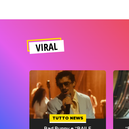
VIRAL
TUTTO NEWS
Bad Bunny e “BAILE
“