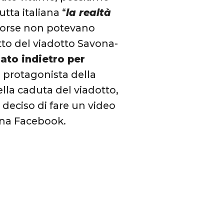
utta italiana “
la realtà
 forse non potevano
tto del viadotto Savona-
ato indietro per
Il protagonista della
lla caduta del viadotto,
deciso di fare un video
ina Facebook.