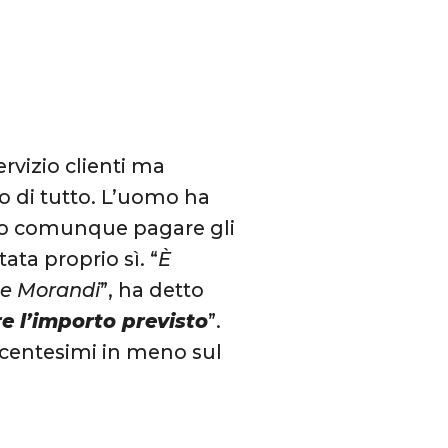
rvizio clienti ma
ro di tutto. L’uomo ha
to comunque pagare gli
ata proprio sì. “
È
nte Morandi
”, ha detto
e l’importo previsto
”.
 centesimi in meno sul