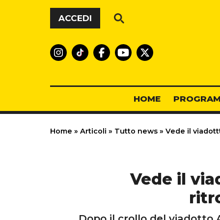
Vai al contenuto
ACCEDI
HOME
PROGRAM
Home
»
Articoli
»
Tutto news
»
Vede il viadott
Vede il via
rit
Dopo il crollo del viadotto