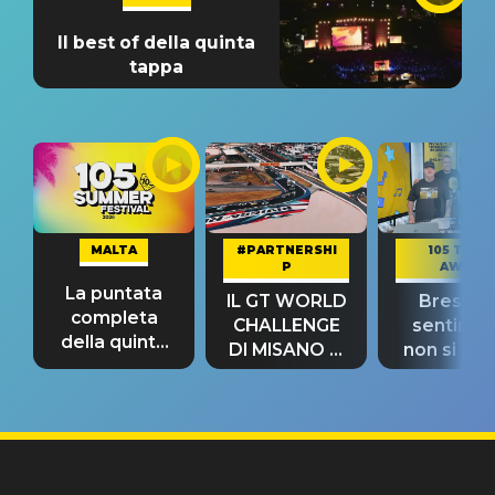
Il best of della quinta
tappa
MALTA
#PARTNERSHI
105 TAKE
P
AWAY
La puntata
IL GT WORLD
Bresh: "I
completa
CHALLENGE
sentime
della quinta
DI MISANO si
non si pr
tappa
riconferma
fino alla n
un GRANDE
prima"
SUCCESSO!