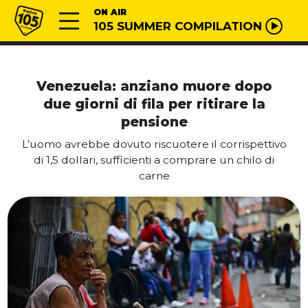
Vai al contenuto
Radio 105
ON AIR
105 SUMMER COMPILATION
Venezuela: anziano muore dopo
due giorni di fila per ritirare la
pensione
L’uomo avrebbe dovuto riscuotere il corrispettivo
di 1,5 dollari, sufficienti a comprare un chilo di
carne