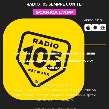
RADIO 105 SEMPRE CON TE!
SCARICA L'APP
disponibile su
REGOLAMENTI CONCORSI
REGOLAMENTI GIOCHI LIBERI
NOTE LEGALI
CORPORATE
CONTATTI
PRIVACY POLICY
COOKIE POLICY
RADIO STUDIO 105 S.p.A.
Largo Donegani, 1 20121 MILANO Partita Iva 03111280156
Iscrizione Reg. Imprese di Milano n. 03111280156 Capitale
Sociale: € 780.000,00 i.v.