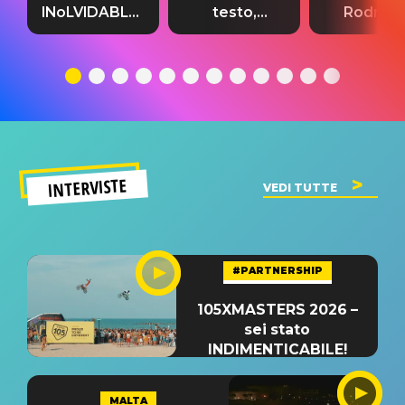
INoLVIDABLE”:
testo,
Rodrigo
testo,
traduzione e
testo,
traduzione e
significato
traduzion
significato
del singolo
significa
INTERVISTE
VEDI TUTTE
#PARTNERSHIP
105XMASTERS 2026 –
sei stato
INDIMENTICABILE!
MALTA