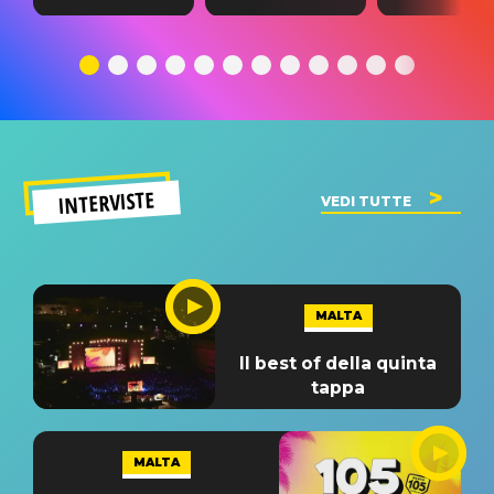
testo,
traduzione e
testo,
traduzione e
significato
traduzion
significato
del singolo
significa
INTERVISTE
VEDI TUTTE
MALTA
Il best of della quinta
tappa
MALTA