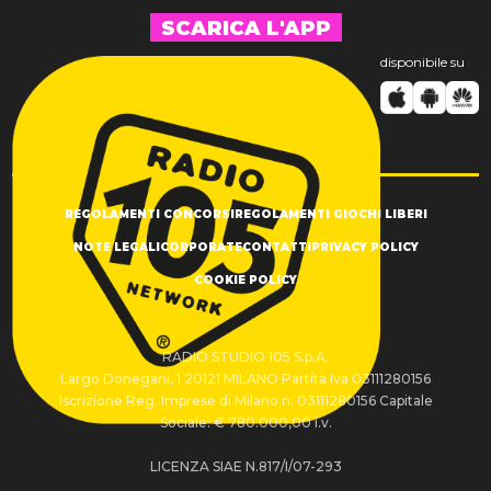
SCARICA L'APP
disponibile su
REGOLAMENTI CONCORSI
REGOLAMENTI GIOCHI LIBERI
NOTE LEGALI
CORPORATE
CONTATTI
PRIVACY POLICY
COOKIE POLICY
RADIO STUDIO 105 S.p.A.
Largo Donegani, 1 20121 MILANO Partita Iva 03111280156
Iscrizione Reg. Imprese di Milano n. 03111280156 Capitale
Sociale: € 780.000,00 i.v.
LICENZA SIAE N.817/I/07-293