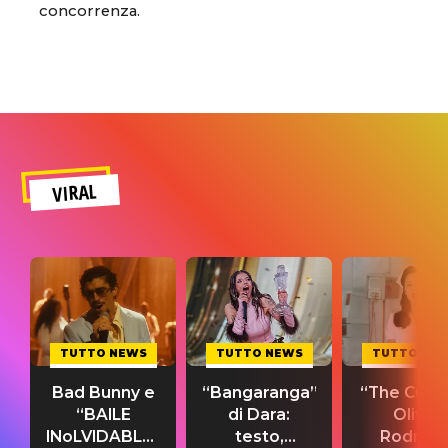
concorrenza.
VIRAL
TUTTO NEWS
TUTTO NEWS
TUTTO NE
Bad Bunny e
“Bangaranga”
“The Cure”
“BAILE
di Dara:
Olivia
INoLVIDABLE”:
testo,
Rodrigo