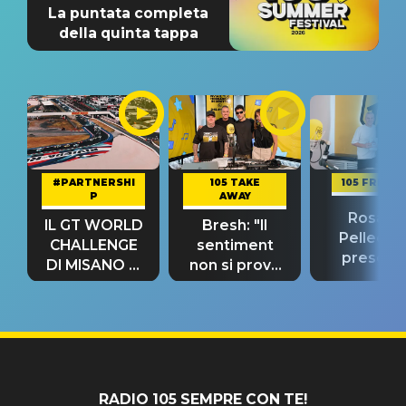
La puntata completa
della quinta tappa
#PARTNERSHI
105 TAKE
105 FRIEND
P
AWAY
Rosario
IL GT WORLD
Bresh: "Il
Pellecch
CHALLENGE
sentiment
present
DI MISANO si
non si prova
“Così dov
riconferma
fino alla notte
andare
un GRANDE
prima"
SUCCESSO!
RADIO 105 SEMPRE CON TE!