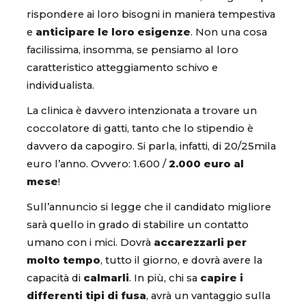
rispondere ai loro bisogni in maniera tempestiva
e
anticipare le loro esigenze
. Non una cosa
facilissima, insomma, se pensiamo al loro
caratteristico atteggiamento schivo e
individualista.
La clinica è davvero intenzionata a trovare un
coccolatore di gatti, tanto che lo stipendio è
davvero da capogiro. Si parla, infatti, di 20/25mila
euro l’anno. Ovvero: 1.600 /
2.000 euro al
mese
!
Sull’annuncio si legge che il candidato migliore
sarà quello in grado di stabilire un contatto
umano con i mici. Dovrà
accarezzarli per
molto tempo
, tutto il giorno, e dovrà avere la
capacità di
calmarli
. In più, chi sa
capire i
differenti tipi di fusa
, avrà un vantaggio sulla