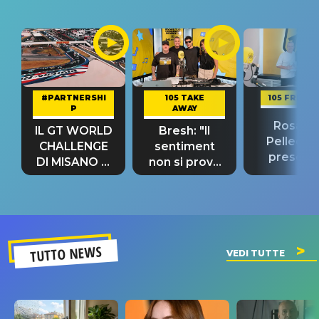
#PARTNERSHI
105 TAKE
105 FRIEND
P
AWAY
Rosario
IL GT WORLD
Bresh: "Il
Pellecch
CHALLENGE
sentiment
present
DI MISANO si
non si prova
“Così dov
riconferma
fino alla notte
andare
un GRANDE
prima"
SUCCESSO!
TUTTO NEWS
VEDI TUTTE