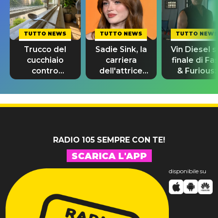
TUTTO NEWS
TUTTO NEWS
TUTTO NEWS
Trucco del
Sadie Sink, la
Vin Diesel s
cucchiaio
carriera
finale di Fa
contro
dell'attrice
& Furious:
l’umidità:
da Stranger
“Sto ancor
funziona
Things a
piangendo
davvero?
Spider-Man
RADIO 105 SEMPRE CON TE!
SCARICA L'APP
disponibile su