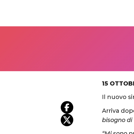
15 OTTOB
Il nuovo s
Arriva dop
bisogno di
“Mi sono pr