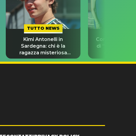
TUTTO NEWS
TUTTO NE
Kimi Antonelli in
Con chi stanno g
Sardegna: chi è la
di “Odissea”? L
ragazza misteriosa
d’amore del 
insieme a lui?