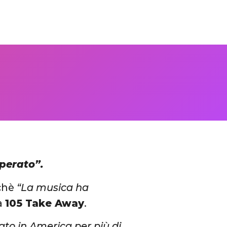
perato”.
rchè
“La musica ha
 a
105 Take Away
.
ato in America per più di