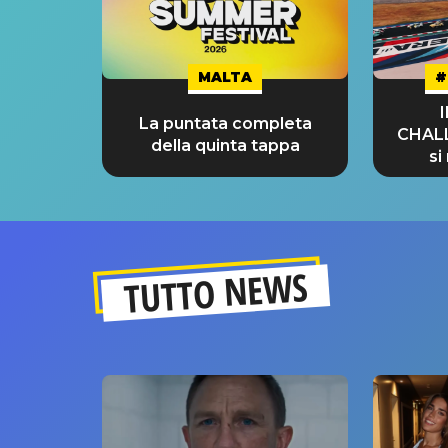
MALTA
#
La puntata completa
CHAL
della quinta tappa
si
GRA
TUTTO NEWS