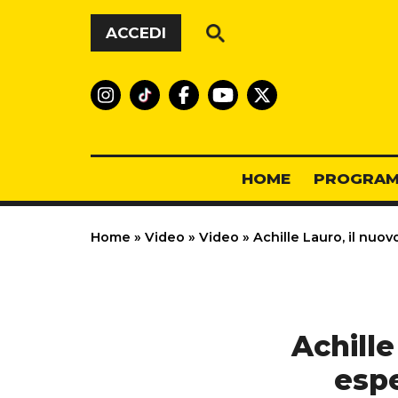
Vai al contenuto
ACCEDI
HOME
PROGRAM
Home
»
Video
»
Video
»
Achille Lauro, il nuo
Achille
espe