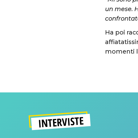
un mese. H
confrontat
Ha poi rac
affiatatiss
momenti l
INTERVISTE