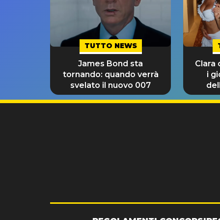
TUTTO NEWS
James Bond sta
Clara
tornando: quando verrà
i g
svelato il nuovo 007
del