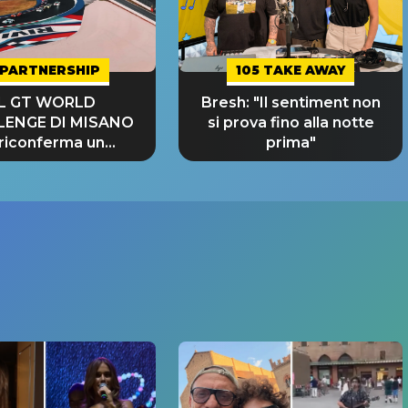
PARTNERSHIP
105 TAKE AWAY
IL GT WORLD
Bresh: "Il sentiment non
LENGE DI MISANO
si prova fino alla notte
 riconferma un
prima"
NDE SUCCESSO!