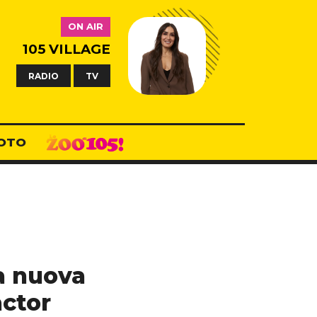
ON AIR
105 VILLAGE
RADIO
TV
OTO
la nuova
actor