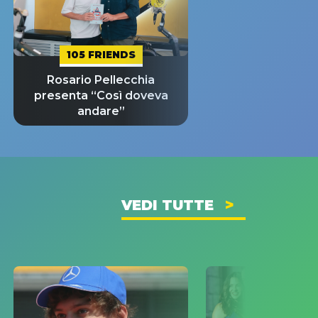
105 FRIENDS
Rosario Pellecchia
presenta “Così doveva
andare”
VEDI TUTTE