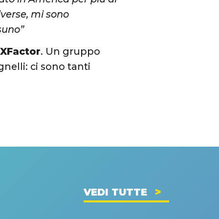
iverse, mi sono
suno”
a
XFactor
. Un gruppo
nelli: ci sono tanti
VEDI TUTTE