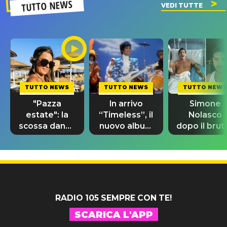
TUTTO NEWS
VEDI TUTTE
TUTTO NEWS
TUTTO NEWS
TUTTO NEWS
"Pazza
In arrivo
Simone
estate": la
“Timeless”, il
Nolasco
scossa dance
nuovo album
dopo il brut
di Sara
di Prince con
incidente:
Tommasi
10 brani
"Sono così
inediti
grato alla
vita"
RADIO 105 SEMPRE CON TE!
SCARICA L'APP