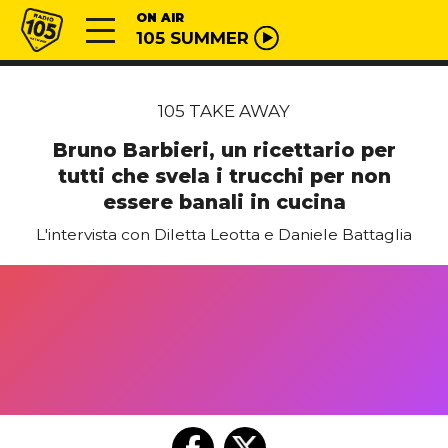
Vai al contenuto
Radio 105
ON AIR
105 SUMMER
105 TAKE AWAY
Bruno Barbieri, un ricettario per
tutti che svela i trucchi per non
essere banali in cucina
L'intervista con Diletta Leotta e Daniele Battaglia