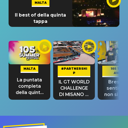
MALTA
Il best of della quinta
tappa
MALTA
#PARTNERSHI
105 TAKE
P
AWAY
La puntata
IL GT WORLD
Bresh: "I
completa
CHALLENGE
sentime
della quinta
DI MISANO si
non si pr
tappa
riconferma
fino alla n
un GRANDE
prima"
SUCCESSO!