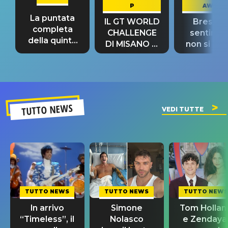
P
AWAY
La puntata
IL GT WORLD
Bresh: "I
completa
CHALLENGE
sentime
della quinta
DI MISANO si
non si pr
tappa
riconferma
fino alla n
un GRANDE
prima"
SUCCESSO!
TUTTO NEWS
VEDI TUTTE
TUTTO NEWS
TUTTO NEWS
TUTTO NEWS
In arrivo
Simone
Tom Hollan
“Timeless”, il
Nolasco
e Zendaya