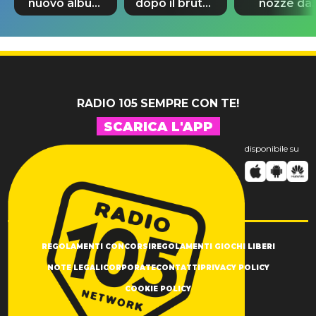
nuovo album
dopo il brutto
nozze da
di Prince con
incidente:
580mila
10 brani
"Sono così
sterline e
inediti
grato alla
300 invitat
vita"
RADIO 105 SEMPRE CON TE!
SCARICA L'APP
disponibile su
REGOLAMENTI CONCORSI
REGOLAMENTI GIOCHI LIBERI
NOTE LEGALI
CORPORATE
CONTATTI
PRIVACY POLICY
COOKIE POLICY