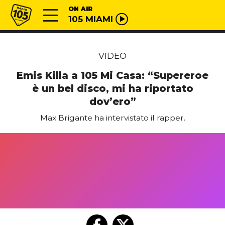
Vai al contenuto
Radio 105
ON AIR
105 MIAMI
VIDEO
Emis Killa a 105 Mi Casa: “Supereroe
è un bel disco, mi ha riportato
dov’ero”
Max Brigante ha intervistato il rapper.