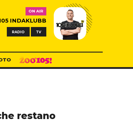
ON AIR
105 INDAKLUBB
RADIO
TV
OTO
che restano