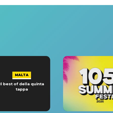
MALTA
Il best of della quinta
tappa