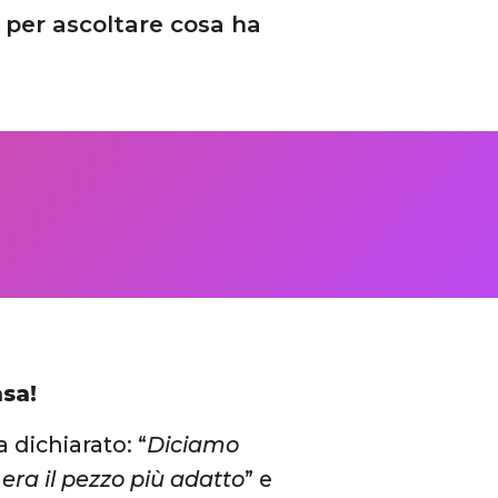
o per ascoltare cosa ha
asa!
 dichiarato: “
Diciamo
era il pezzo più adatto
” e