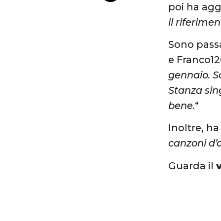
poi ha agg
il riferimen
Sono passa
e Franco126
gennaio. So
Stanza sin
bene.
“
Inoltre, ha
canzoni d’a
Guarda il