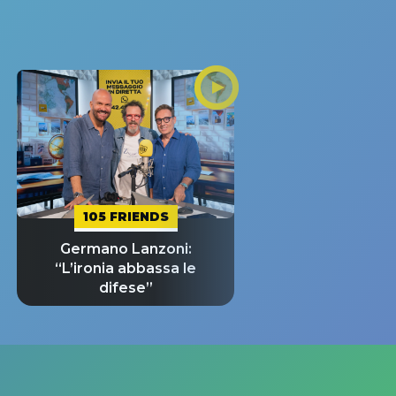
105 FRIENDS
Germano Lanzoni:
“L’ironia abbassa le
difese”