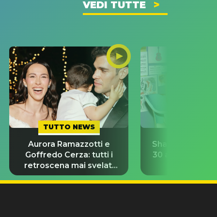
VEDI TUTTE
TUTTO NEWS
TUTTO NE
Aurora Ramazzotti e
Shakira torna in
Goffredo Cerza: tutti i
30 anni e ricrea
retroscena mai svelati
virale del 
del matrimonio