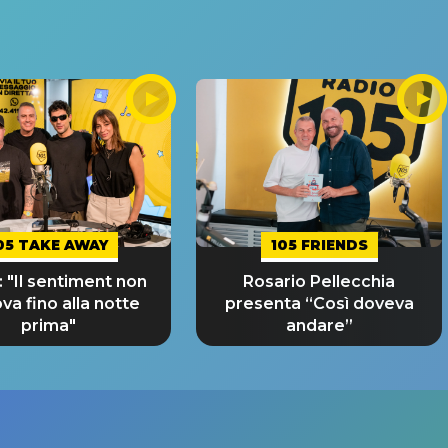
05 TAKE AWAY
105 FRIENDS
 "Il sentiment non
Rosario Pellecchia
ova fino alla notte
presenta “Così doveva
prima"
andare”