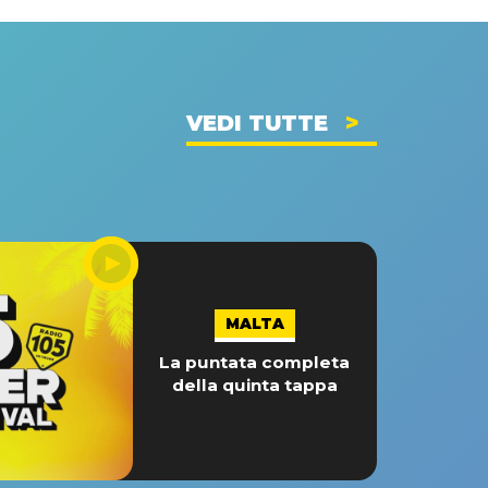
VEDI TUTTE
MALTA
La puntata completa
della quinta tappa