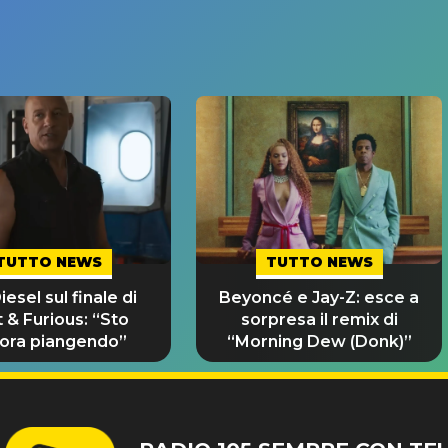
TUTTO NEWS
TUTTO NEWS
iesel sul finale di
Beyoncé e Jay-Z: esce a
 & Furious: “Sto
sorpresa il remix di
ora piangendo”
“Morning Dew (Donk)”