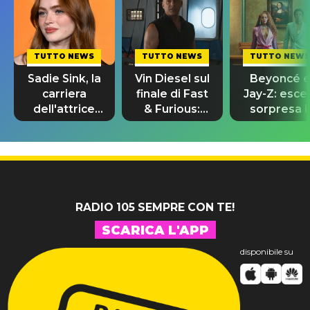
TUTTO NEWS
TUTTO NEWS
TUTTO NEWS
Sadie Sink, la
Vin Diesel sul
Beyoncé 
carriera
finale di Fast
Jay-Z: esce
dell'attrice
& Furious:
sorpresa il
da Stranger
“Sto ancora
remix di
Things a
piangendo”
“Morning
Spider-Man
Dew (Donk)
RADIO 105 SEMPRE CON TE!
SCARICA L'APP
disponibile su