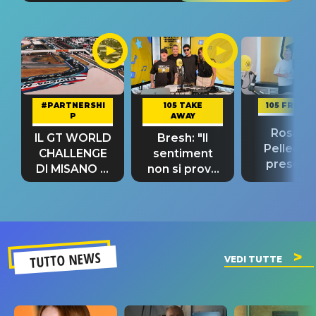
#PARTNERSHI
105 TAKE
105 FRIEND
P
AWAY
Rosario
IL GT WORLD
Bresh: "Il
Pellecch
CHALLENGE
sentiment
present
DI MISANO si
non si prova
“Così dov
riconferma
fino alla notte
andare
un GRANDE
prima"
SUCCESSO!
TUTTO NEWS
VEDI TUTTE