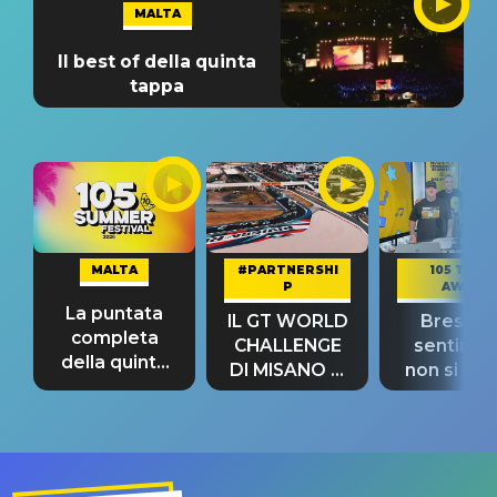
MALTA
Il best of della quinta
tappa
MALTA
#PARTNERSHI
105 TAKE
P
AWAY
La puntata
IL GT WORLD
Bresh: "I
completa
CHALLENGE
sentime
della quinta
DI MISANO si
non si pr
tappa
riconferma
fino alla n
un GRANDE
prima"
SUCCESSO!