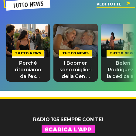
TUTTO NEWS
VEDI TUTTE
TUTTO NEWS
TUTTO NEWS
TUTTO NEWS
Perché
I Boomer
Belen
ritorniamo
sono migliori
Rodriguez 
dall'ex
della Gen Z
la dedica al
d'estate: la
nei
sorella
spiegazione
preliminari: lo
Cecilia:
della
studio
“Dea”, pac
psicologia
fatta
RADIO 105 SEMPRE CON TE!
SCARICA L'APP