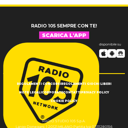
inediti
grato alla
vita"
RADIO 105 SEMPRE CON TE!
SCARICA L'APP
disponibile su
REGOLAMENTI CONCORSI
REGOLAMENTI GIOCHI LIBERI
NOTE LEGALI
CORPORATE
CONTATTI
PRIVACY POLICY
COOKIE POLICY
RADIO STUDIO 105 S.p.A.
Largo Donegani, 1 20121 MILANO Partita Iva 03111280156