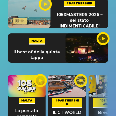
#PARTNERSHIP
105XMASTERS 2026 –
sei stato
INDIMENTICABILE!
MALTA
Il best of della quinta
tappa
MALTA
#PARTNERSHI
105 TAKE
P
AWAY
La puntata
IL GT WORLD
Bresh: "I