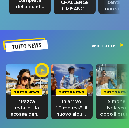
completa
CHALLENGE
sentime
della quinta
DI MISANO si
non si pr
tappa
riconferma
fino alla n
un GRANDE
prima"
SUCCESSO!
TUTTO NEWS
VEDI TUTTE
TUTTO NEWS
TUTTO NEWS
TUTTO NEWS
"Pazza
In arrivo
Simone
estate": la
“Timeless”, il
Nolasco
scossa dance
nuovo album
dopo il brut
di Sara
di Prince con
incidente:
Tommasi
10 brani
"Sono così