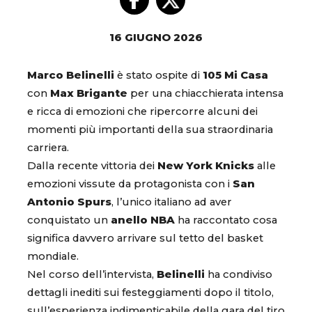
16 GIUGNO 2026
Marco Belinelli
è stato ospite di
105 Mi Casa
con
Max Brigante
per una chiacchierata intensa
e ricca di emozioni che ripercorre alcuni dei
momenti più importanti della sua straordinaria
carriera.
Dalla recente vittoria dei
New York Knicks
alle
emozioni vissute da protagonista con i
San
Antonio Spurs
, l’unico italiano ad aver
conquistato un
anello NBA
ha raccontato cosa
significa davvero arrivare sul tetto del basket
mondiale.
Nel corso dell’intervista,
Belinelli
ha condiviso
dettagli inediti sui festeggiamenti dopo il titolo,
sull’esperienza indimenticabile della gara del tiro