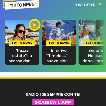
TUTTO NEWS
VEDI TUTTE
TUTTO NEWS
TUTTO NEWS
TUTTO NEWS
"Pazza
In arrivo
Simone
estate": la
“Timeless”, il
Nolasco
scossa dance
nuovo album
dopo il brut
di Sara
di Prince con
incidente:
Tommasi
10 brani
"Sono così
inediti
grato alla
vita"
RADIO 105 SEMPRE CON TE!
SCARICA L'APP