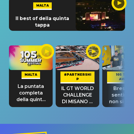
MALTA
Il best of della quinta
tappa
MALTA
#PARTNERSHI
105 TAKE
P
AWAY
La puntata
IL GT WORLD
Bresh: "I
completa
CHALLENGE
sentime
della quinta
DI MISANO si
non si pr
tappa
riconferma
fino alla n
un GRANDE
prima"
SUCCESSO!