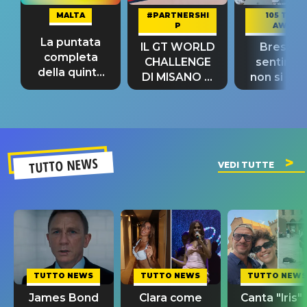
MALTA
#PARTNERSHI
105 TAKE
P
AWAY
La puntata
IL GT WORLD
Bresh: "I
completa
CHALLENGE
sentime
della quinta
DI MISANO si
non si pr
tappa
riconferma
fino alla n
un GRANDE
prima"
SUCCESSO!
TUTTO NEWS
VEDI TUTTE
TUTTO NEWS
TUTTO NEWS
TUTTO NEWS
James Bond
Clara come
Canta "Iris" 