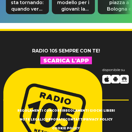
sta tornando:
modello per i
piazza a
quando verrà
giovani: la
Bologna e
svelato il
dedica
spunta Biag
nuovo 007
dell'ex
Antonacci
professore
RADIO 105 SEMPRE CON TE!
SCARICA L'APP
disponibile su
REGOLAMENTI CONCORSI
REGOLAMENTI GIOCHI LIBERI
NOTE LEGALI
CORPORATE
CONTATTI
PRIVACY POLICY
COOKIE POLICY