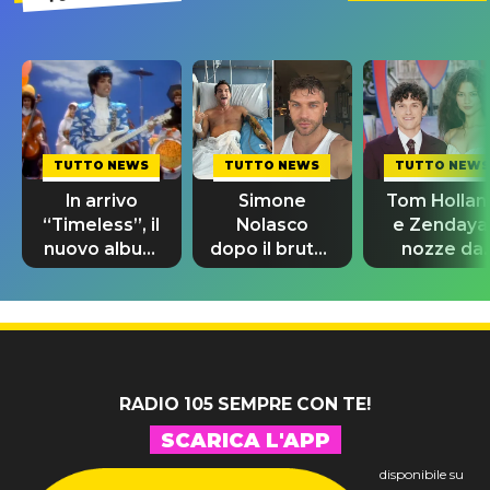
TUTTO NEWS
TUTTO NEWS
TUTTO NEWS
In arrivo
Simone
Tom Hollan
“Timeless”, il
Nolasco
e Zendaya
nuovo album
dopo il brutto
nozze da
di Prince con
incidente:
580mila
10 brani
"Sono così
sterline e
inediti
grato alla
300 invitat
vita"
RADIO 105 SEMPRE CON TE!
SCARICA L'APP
disponibile su