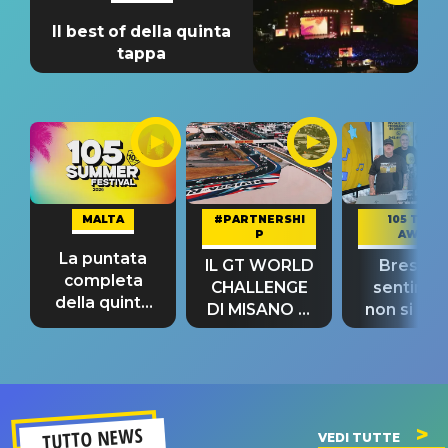
Il best of della quinta
tappa
MALTA
#PARTNERSHI
105 TAKE
P
AWAY
La puntata
IL GT WORLD
Bresh: "I
completa
CHALLENGE
sentime
della quinta
DI MISANO si
non si pr
tappa
riconferma
fino alla n
un GRANDE
prima"
SUCCESSO!
TUTTO NEWS
VEDI TUTTE